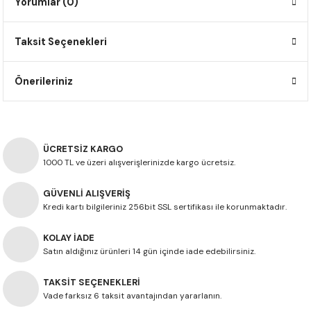
Yorumlar (0)
F650 GS
NC750X
690 DUKE
GSX-S 750
XSR900
STREET TRIPLE
Taksit Seçenekleri
F650 GS DAKAR
NC750X ADV
390 DUKE
GSX-R 600
XT1200Z SUPER TENERE
STREET TRIPLE S
G310 GS
XL750 TRANSALP
390 ADV
GSX 8S
STREET TRIPLE S A2
Önerileriniz
G310 R
NC700X
250 DUKE
SV650 ABS
STREET TRIPLE R
R NINE T
XL700V TRANSALP
125 DUKE
SPEED TRIPLE 1050
ÜCRETSİZ KARGO
1000 TL ve üzeri alışverişlerinizde kargo ücretsiz.
CB650R
DAYTONA 765
GÜVENLİ ALIŞVERİŞ
Kredi kartı bilgileriniz 256bit SSL sertifikası ile korunmaktadır.
CBR650F
TRIDENT 660
KOLAY İADE
NX500
Satın aldığınız ürünleri 14 gün içinde iade edebilirsiniz.
TAKSİT SEÇENEKLERİ
CB500X
Vade farksız 6 taksit avantajından yararlanın.