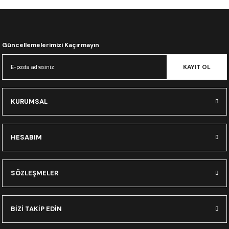
CRF300L
CRF250L
Güncellemelerimizi Kaçırmayın
XADV
KAYIT OL
KURUMSAL
HESABIM
SÖZLEŞMELER
BİZİ TAKİP EDİN