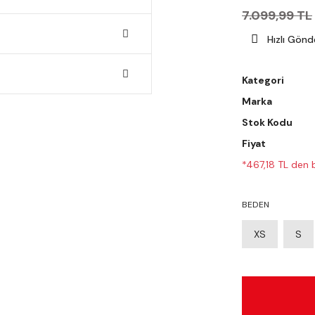
7.099,99 TL
Hızlı Gönd
Kategori
Marka
Stok Kodu
Fiyat
*467,18 TL den b
BEDEN
XS
S