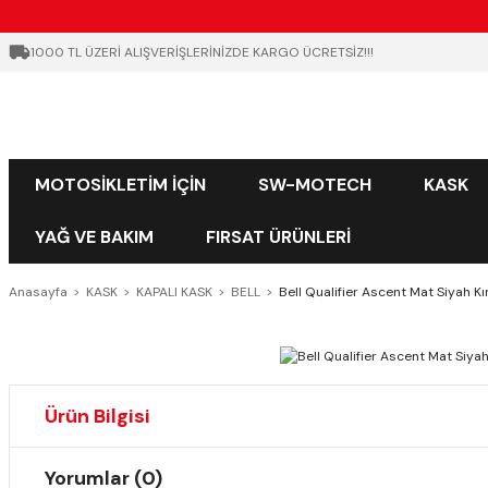
1000 TL ÜZERİ ALIŞVERİŞLERİNİZDE KARGO ÜCRETSİZ!!!
MOTOSİKLETİM İÇİN
SW-MOTECH
KASK
YAĞ VE BAKIM
FIRSAT ÜRÜNLERİ
Anasayfa
KASK
KAPALI KASK
BELL
Bell Qualifier Ascent Mat Siyah K
Ürün Bilgisi
Yorumlar (0)