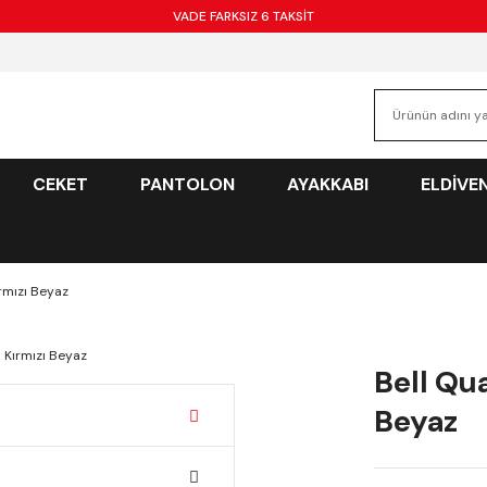
VADE FARKSIZ 6 TAKSİT
CEKET
PANTOLON
AYAKKABI
ELDİVE
ırmızı Beyaz
Bell Qua
Beyaz