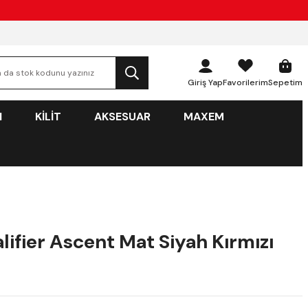
Giriş Yap
Favorilerim
Sepetim
N
KİLİT
AKSESUAR
MAXEM
lifier Ascent Mat Siyah Kırmızı