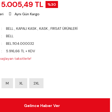
5.005,49 TL
%30
eri
Aynı Gün Kargo
BELL
,
KAPALI KASK
,
KASK
,
FIRSAT ÜRÜNLERİ
BELL
BEL.1104.000032
5.916,66 TL + KDV
aşlayan taksitlerle!
M
XL
2XL
Gelince Haber Ver