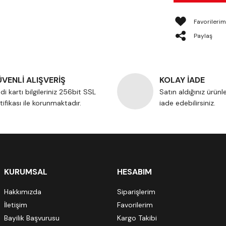
Paylaş
VENLİ ALIŞVERİŞ
KOLAY İADE
di kartı bilgileriniz 256bit SSL
Satın aldığınız ürünl
tifikası ile korunmaktadır.
iade edebilirsiniz.
KURUMSAL
HESABIM
Hakkımızda
Siparişlerim
İletişim
Favorilerim
Bayilik Başvurusu
Kargo Takibi