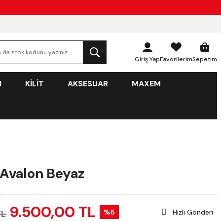
Giriş Yap
Favorilerim
Sepetim
N
KİLİT
AKSESUAR
MAXEM
Avalon Beyaz
9.500,00 TL
%5
Hızlı Gönderi
TL