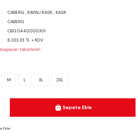
CABERG
,
KAPALI KASK
,
KASK
CABERG
CBG.0440.000301
8.333,33 TL + KDV
başlayan taksitlerle!
M
L
XL
2XL
Sepete Ekle