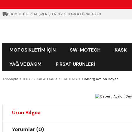
1000 TL ÜZERİ ALIŞVERİŞLERİNİZDE KARGO ÜCRETSİZ!!!
MOTOSİKLETİM İÇİN
SW-MOTECH
KASK
YAĞ VE BAKIM
FIRSAT ÜRÜNLERİ
Anasayfa
KASK
KAPALI KASK
CABERG
Caberg Avalon Beyaz
Ürün Bilgisi
Yorumlar (0)