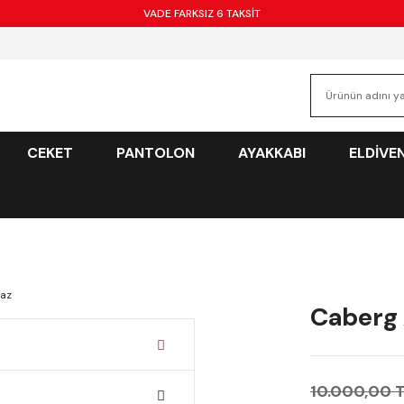
VADE FARKSIZ 6 TAKSİT
CEKET
PANTOLON
AYAKKABI
ELDİVE
Caberg 
10.000,00 