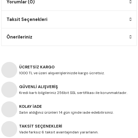
Yorumlar (0)
F650 GS
NC750X
690 DUKE
GSX-S 750
XSR900
STREET TRIPLE
Taksit Seçenekleri
F650 GS DAKAR
NC750X ADV
390 DUKE
GSX-R 600
XT1200Z SUPER TENERE
STREET TRIPLE S
G310 GS
XL750 TRANSALP
390 ADV
GSX 8S
STREET TRIPLE S A2
Önerileriniz
G310 R
NC700X
250 DUKE
SV650 ABS
STREET TRIPLE R
R NINE T
XL700V TRANSALP
125 DUKE
SPEED TRIPLE 1050
ÜCRETSİZ KARGO
1000 TL ve üzeri alışverişlerinizde kargo ücretsiz.
CB650R
DAYTONA 765
GÜVENLİ ALIŞVERİŞ
Kredi kartı bilgileriniz 256bit SSL sertifikası ile korunmaktadır.
CBR650F
TRIDENT 660
KOLAY İADE
NX500
Satın aldığınız ürünleri 14 gün içinde iade edebilirsiniz.
TAKSİT SEÇENEKLERİ
CB500X
Vade farksız 6 taksit avantajından yararlanın.