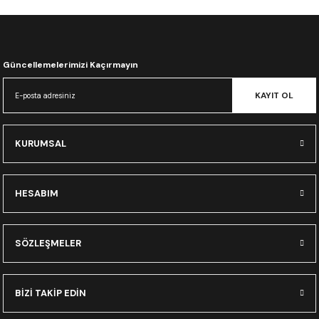
CRF300L
CRF250L
Güncellemelerimizi Kaçırmayın
XADV
KAYIT OL
KURUMSAL
HESABIM
SÖZLEŞMELER
BİZİ TAKİP EDİN