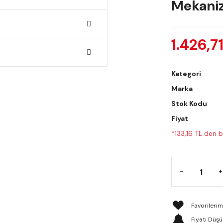
Mekani
1.426,7
Kategori
Marka
Stok Kodu
Fiyat
*133,16 TL den b
Fiyatı Düş