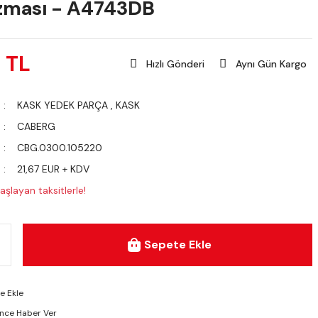
zması - A4743DB
1 TL
Hızlı Gönderi
Aynı Gün Kargo
KASK YEDEK PARÇA
,
KASK
CABERG
CBG.0300.105220
21,67 EUR + KDV
aşlayan taksitlerle!
Sepete Ekle
ünce Haber Ver