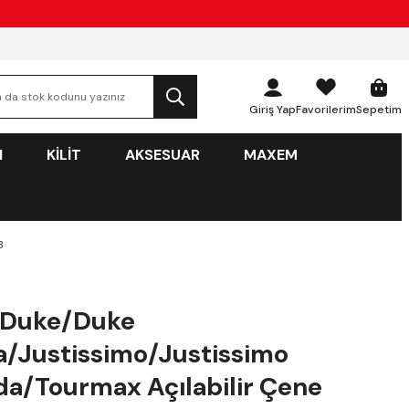
Giriş Yap
Favorilerim
Sepetim
N
KİLİT
AKSESUAR
MAXEM
B
 Duke/Duke
/Justissimo/Justissimo
a/Tourmax Açılabilir Çene