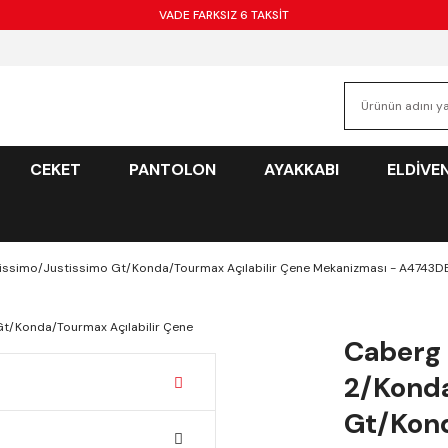
VADE FARKSIZ 6 TAKSİT
CEKET
PANTOLON
AYAKKABI
ELDİVE
ssimo/Justissimo Gt/Konda/Tourmax Açılabilir Çene Mekanizması - A4743D
Caberg
2/Konda
Gt/Kond