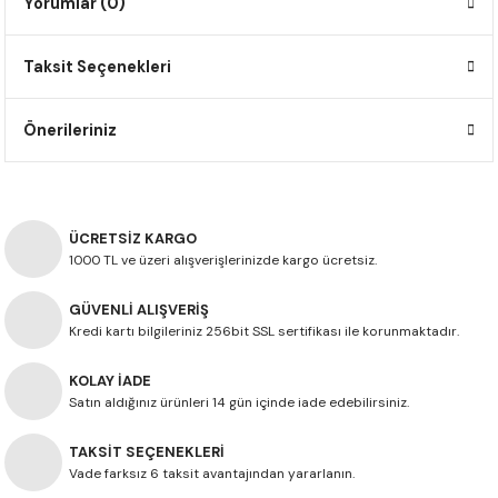
Yorumlar (0)
F650 GS
NC750X
690 DUKE
GSX-S 750
XSR900
STREET TRIPLE
Taksit Seçenekleri
F650 GS DAKAR
NC750X ADV
390 DUKE
GSX-R 600
XT1200Z SUPER TENERE
STREET TRIPLE S
G310 GS
XL750 TRANSALP
390 ADV
GSX 8S
STREET TRIPLE S A2
Önerileriniz
G310 R
NC700X
250 DUKE
SV650 ABS
STREET TRIPLE R
R NINE T
XL700V TRANSALP
125 DUKE
SPEED TRIPLE 1050
ÜCRETSİZ KARGO
1000 TL ve üzeri alışverişlerinizde kargo ücretsiz.
CB650R
DAYTONA 765
GÜVENLİ ALIŞVERİŞ
Kredi kartı bilgileriniz 256bit SSL sertifikası ile korunmaktadır.
CBR650F
TRIDENT 660
KOLAY İADE
NX500
Satın aldığınız ürünleri 14 gün içinde iade edebilirsiniz.
TAKSİT SEÇENEKLERİ
CB500X
Vade farksız 6 taksit avantajından yararlanın.