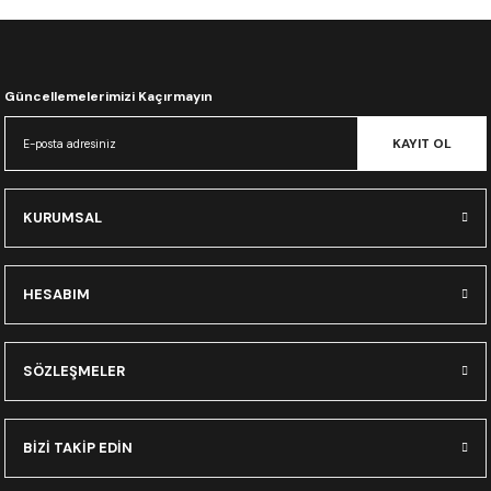
CRF300L
CRF250L
Güncellemelerimizi Kaçırmayın
XADV
KAYIT OL
KURUMSAL
HESABIM
SÖZLEŞMELER
BİZİ TAKİP EDİN