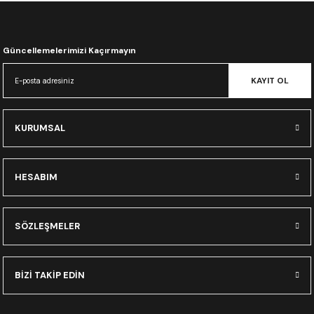
CRF300L
CRF250L
Güncellemelerimizi Kaçırmayın
XADV
KAYIT OL
KURUMSAL
HESABIM
SÖZLEŞMELER
BİZİ TAKİP EDİN