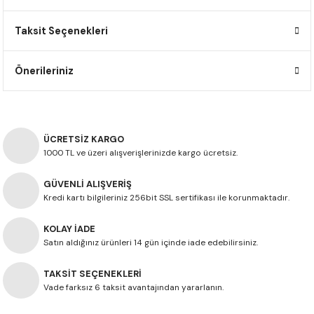
F650 GS
NC750X
690 DUKE
GSX-S 750
XSR900
STREET TRIPLE
Taksit Seçenekleri
F650 GS DAKAR
NC750X ADV
390 DUKE
GSX-R 600
XT1200Z SUPER TENERE
STREET TRIPLE S
Önerileriniz
G310 GS
XL750 TRANSALP
390 ADV
GSX 8S
STREET TRIPLE S A2
G310 R
NC700X
250 DUKE
SV650 ABS
STREET TRIPLE R
ÜCRETSİZ KARGO
R NINE T
XL700V TRANSALP
125 DUKE
SPEED TRIPLE 1050
1000 TL ve üzeri alışverişlerinizde kargo ücretsiz.
GÜVENLİ ALIŞVERİŞ
CB650R
DAYTONA 765
Kredi kartı bilgileriniz 256bit SSL sertifikası ile korunmaktadır.
CBR650F
TRIDENT 660
KOLAY İADE
Satın aldığınız ürünleri 14 gün içinde iade edebilirsiniz.
NX500
TAKSİT SEÇENEKLERİ
CB500X
Vade farksız 6 taksit avantajından yararlanın.