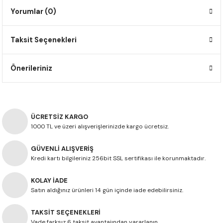
F650 GS
NC750X
690 DUKE
GSX-S 750
XSR900
STREET TRIPLE
Yorumlar (0)
F650 GS DAKAR
NC750X ADV
390 DUKE
GSX-R 600
XT1200Z SUPER TENERE
STREET TRIPLE S
Taksit Seçenekleri
G310 GS
XL750 TRANSALP
390 ADV
GSX 8S
STREET TRIPLE S A2
Önerileriniz
G310 R
NC700X
250 DUKE
SV650 ABS
STREET TRIPLE R
R NINE T
XL700V TRANSALP
125 DUKE
SPEED TRIPLE 1050
ÜCRETSİZ KARGO
1000 TL ve üzeri alışverişlerinizde kargo ücretsiz.
CB650R
DAYTONA 765
GÜVENLİ ALIŞVERİŞ
CBR650F
TRIDENT 660
Kredi kartı bilgileriniz 256bit SSL sertifikası ile korunmaktadır.
NX500
KOLAY İADE
Satın aldığınız ürünleri 14 gün içinde iade edebilirsiniz.
CB500X
TAKSİT SEÇENEKLERİ
Vade farksız 6 taksit avantajından yararlanın.