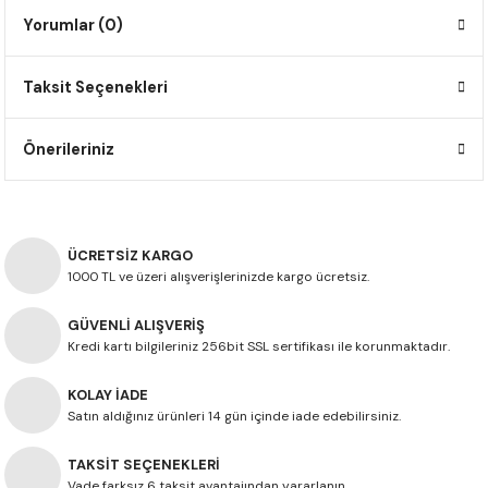
F650 GS
NC750X
690 DUKE
GSX-S 750
XSR900
STREET TRIPLE
Yorumlar (0)
F650 GS DAKAR
NC750X ADV
390 DUKE
GSX-R 600
XT1200Z SUPER TENERE
STREET TRIPLE S
Taksit Seçenekleri
G310 GS
XL750 TRANSALP
390 ADV
GSX 8S
STREET TRIPLE S A2
Önerileriniz
G310 R
NC700X
250 DUKE
SV650 ABS
STREET TRIPLE R
R NINE T
XL700V TRANSALP
125 DUKE
SPEED TRIPLE 1050
ÜCRETSİZ KARGO
1000 TL ve üzeri alışverişlerinizde kargo ücretsiz.
CB650R
DAYTONA 765
GÜVENLİ ALIŞVERİŞ
CBR650F
TRIDENT 660
Kredi kartı bilgileriniz 256bit SSL sertifikası ile korunmaktadır.
NX500
KOLAY İADE
Satın aldığınız ürünleri 14 gün içinde iade edebilirsiniz.
CB500X
TAKSİT SEÇENEKLERİ
Vade farksız 6 taksit avantajından yararlanın.