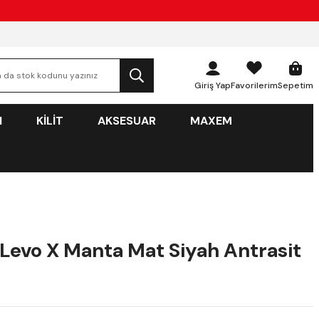
Giriş Yap
Favorilerim
Sepetim
N
KİLİT
AKSESUAR
MAXEM
Levo X Manta Mat Siyah Antrasit