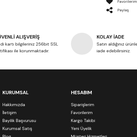
Paylaş
VENLİ ALIŞVERİŞ
KOLAY İADE
di kartı bilgileriniz 256bit SSL
Satın aldığınız ürünl
tifikası ile korunmaktadır.
iade edebilirsiniz.
KURUMSAL
HESABIM
Hakkımızda
Siparişlerim
İletişim
Favorilerim
Bayilik Başvurusu
Kargo Takibi
Kurumsal Satış
Yeni Üyelik
Blog
Müşteri Hizmetleri