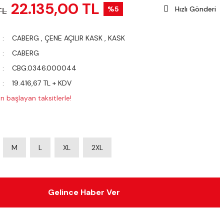
22.135,00 TL
%5
Hızlı Gönderi
TL
CABERG
,
ÇENE AÇILIR KASK
,
KASK
CABERG
CBG.0346.000044
19.416,67 TL + KDV
 başlayan taksitlerle!
M
L
XL
2XL
Gelince Haber Ver