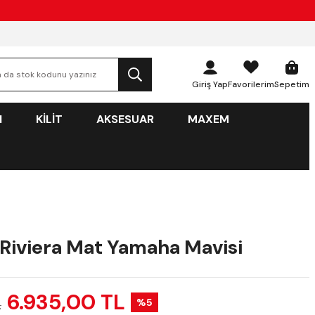
Giriş Yap
Favorilerim
Sepetim
N
KİLİT
AKSESUAR
MAXEM
Riviera Mat Yamaha Mavisi
6.935,00 TL
%5
L