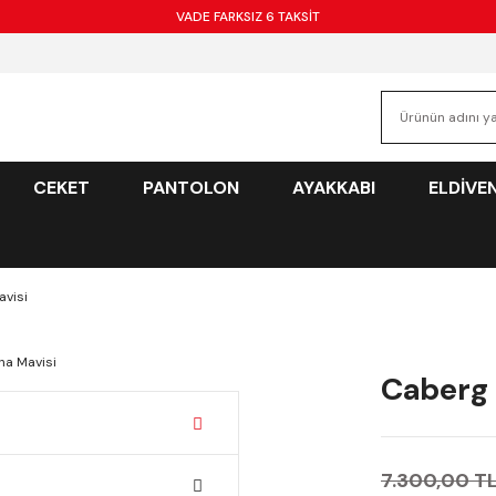
VADE FARKSIZ 6 TAKSİT
CEKET
PANTOLON
AYAKKABI
ELDİVE
avisi
Caberg 
7.300,00 T