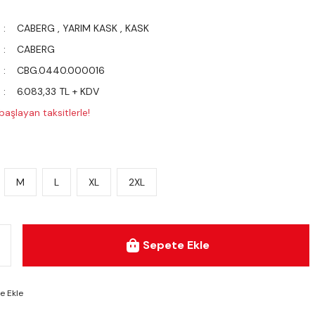
CABERG
,
YARIM KASK
,
KASK
CABERG
CBG.0440.000016
6.083,33 TL + KDV
aşlayan taksitlerle!
M
L
XL
2XL
Sepete Ekle