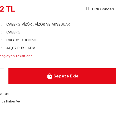
2 TL
Hızlı Gönderi
CABERG VİZÖR
,
VİZÖR VE AKSESUAR
CABERG
CBG.0510.000501
46,67 EUR + KDV
aşlayan taksitlerle!
Sepete Ekle
ünce Haber Ver