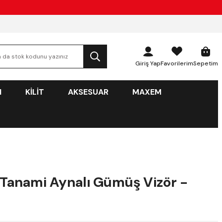
Giriş Yap
Favorilerim
Sepetim
N
KİLİT
AKSESUAR
MAXEM
Tanami Aynalı Gümüş Vizör -