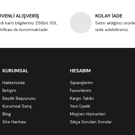
VENLİ ALIŞVERİŞ
KOLAY İADE
di kartı bilgileriniz 256bit SSL
Satın aldığınız ürünl
tifikası ile korunmaktadır.
iade edebilirsiniz.
KURUMSAL
HESABIM
Hakkımızda
Siparişlerim
İletişim
Favorilerim
Bayilik Başvurusu
Kargo Takibi
Kurumsal Satış
Yeni Üyelik
Blog
Müşteri Hizmetleri
Site Haritası
Sıkça Sorulan Sorular