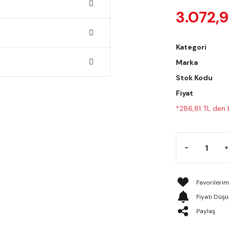
3.072,9
Kategori
Marka
Stok Kodu
Fiyat
*286,81 TL den b
Fiyatı Düş
Paylaş