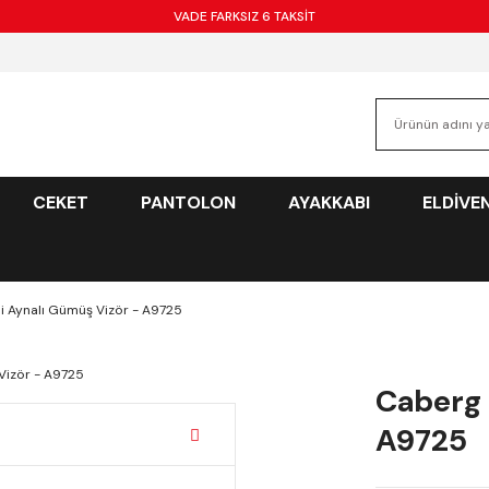
VADE FARKSIZ 6 TAKSİT
CEKET
PANTOLON
AYAKKABI
ELDİVE
 Aynalı Gümüş Vizör - A9725
Caberg 
A9725