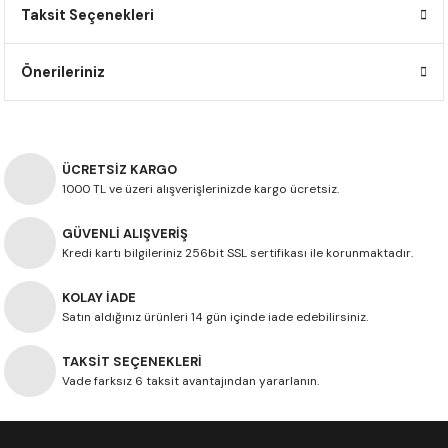
Taksit Seçenekleri
F650 GS
NC750X
690 DUKE
GSX-S 750
XSR900
STREET TRIPLE
F650 GS DAKAR
NC750X ADV
390 DUKE
GSX-R 600
XT1200Z SUPER TENERE
STREET TRIPLE S
Önerileriniz
G310 GS
XL750 TRANSALP
390 ADV
GSX 8S
STREET TRIPLE S A2
G310 R
NC700X
250 DUKE
SV650 ABS
STREET TRIPLE R
ÜCRETSİZ KARGO
1000 TL ve üzeri alışverişlerinizde kargo ücretsiz.
R NINE T
XL700V TRANSALP
125 DUKE
SPEED TRIPLE 1050
GÜVENLİ ALIŞVERİŞ
Kredi kartı bilgileriniz 256bit SSL sertifikası ile korunmaktadır.
CB650R
DAYTONA 765
KOLAY İADE
CBR650F
TRIDENT 660
Satın aldığınız ürünleri 14 gün içinde iade edebilirsiniz.
NX500
TAKSİT SEÇENEKLERİ
Vade farksız 6 taksit avantajından yararlanın.
CB500X