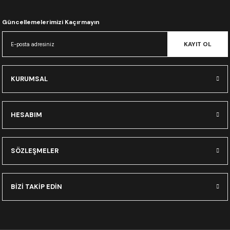
CRF300L
Güncellemelerimizi Kaçırmayın
CRF250L
KAYIT OL
XADV
KURUMSAL
HESABIM
SÖZLEŞMELER
BİZİ TAKİP EDİN