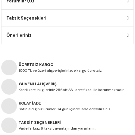
Yorumlar (0)
F650 GS
NC750X
690 DUKE
GSX-S 750
XSR900
STREET TRIPLE
Taksit Seçenekleri
F650 GS DAKAR
NC750X ADV
390 DUKE
GSX-R 600
XT1200Z SUPER TENERE
STREET TRIPLE S
G310 GS
XL750 TRANSALP
390 ADV
GSX 8S
STREET TRIPLE S A2
Önerileriniz
G310 R
NC700X
250 DUKE
SV650 ABS
STREET TRIPLE R
R NINE T
XL700V TRANSALP
125 DUKE
SPEED TRIPLE 1050
ÜCRETSİZ KARGO
1000 TL ve üzeri alışverişlerinizde kargo ücretsiz.
CB650R
DAYTONA 765
GÜVENLİ ALIŞVERİŞ
Kredi kartı bilgileriniz 256bit SSL sertifikası ile korunmaktadır.
CBR650F
TRIDENT 660
KOLAY İADE
NX500
Satın aldığınız ürünleri 14 gün içinde iade edebilirsiniz.
TAKSİT SEÇENEKLERİ
CB500X
Vade farksız 6 taksit avantajından yararlanın.