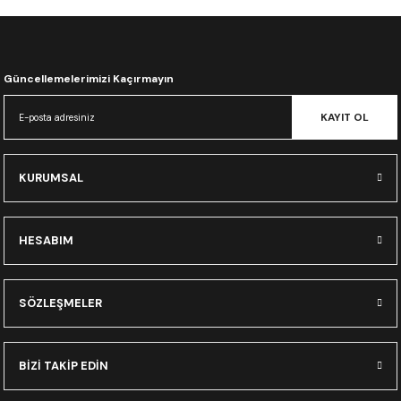
CRF300L
CRF250L
Güncellemelerimizi Kaçırmayın
XADV
KAYIT OL
KURUMSAL
HESABIM
SÖZLEŞMELER
BİZİ TAKİP EDİN