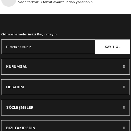
Vade farksız 6 taksit avantajından yararlanın.
CRF300L
CRF250L
XADV
Güncellemelerimizi Kaçırmayın
KAYIT OL
KURUMSAL
HESABIM
SÖZLEŞMELER
BİZİ TAKİP EDİN