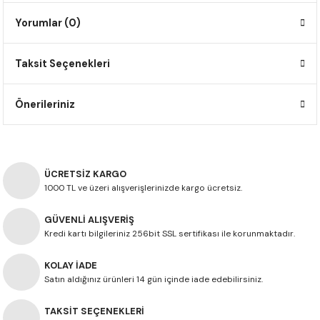
F650 GS
NC750X
690 DUKE
GSX-S 750
XSR900
STREET TRIPLE
Yorumlar (0)
F650 GS DAKAR
NC750X ADV
390 DUKE
GSX-R 600
XT1200Z SUPER TENERE
STREET TRIPLE S
Taksit Seçenekleri
G310 GS
XL750 TRANSALP
390 ADV
GSX 8S
STREET TRIPLE S A2
Önerileriniz
G310 R
NC700X
250 DUKE
SV650 ABS
STREET TRIPLE R
R NINE T
XL700V TRANSALP
125 DUKE
SPEED TRIPLE 1050
ÜCRETSİZ KARGO
CB650R
DAYTONA 765
1000 TL ve üzeri alışverişlerinizde kargo ücretsiz.
GÜVENLİ ALIŞVERİŞ
CBR650F
TRIDENT 660
Kredi kartı bilgileriniz 256bit SSL sertifikası ile korunmaktadır.
NX500
KOLAY İADE
Satın aldığınız ürünleri 14 gün içinde iade edebilirsiniz.
CB500X
TAKSİT SEÇENEKLERİ