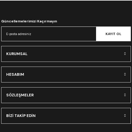
CRF300L
CRF250L
Güncellemelerimizi Kaçırmayın
XADV
KAYIT OL
KURUMSAL
HESABIM
SÖZLEŞMELER
BİZİ TAKİP EDİN