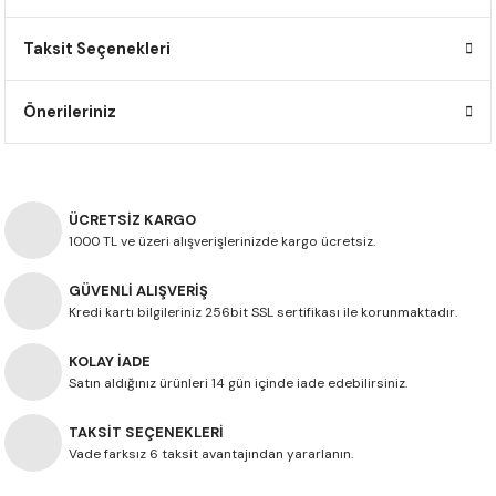
F650 GS
NC750X
690 DUKE
GSX-S 750
XSR900
STREET TRIPLE
Taksit Seçenekleri
F650 GS DAKAR
NC750X ADV
390 DUKE
GSX-R 600
XT1200Z SUPER TENERE
STREET TRIPLE S
Önerileriniz
G310 GS
XL750 TRANSALP
390 ADV
GSX 8S
STREET TRIPLE S A2
G310 R
NC700X
250 DUKE
SV650 ABS
STREET TRIPLE R
ÜCRETSİZ KARGO
R NINE T
XL700V TRANSALP
125 DUKE
SPEED TRIPLE 1050
1000 TL ve üzeri alışverişlerinizde kargo ücretsiz.
GÜVENLİ ALIŞVERİŞ
CB650R
DAYTONA 765
Kredi kartı bilgileriniz 256bit SSL sertifikası ile korunmaktadır.
CBR650F
TRIDENT 660
KOLAY İADE
Satın aldığınız ürünleri 14 gün içinde iade edebilirsiniz.
NX500
TAKSİT SEÇENEKLERİ
CB500X
Vade farksız 6 taksit avantajından yararlanın.