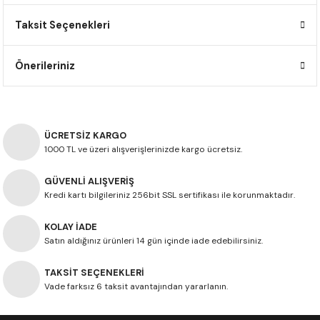
F650 GS
NC750X
690 DUKE
GSX-S 750
XSR900
STREET TRIPLE
Taksit Seçenekleri
F650 GS DAKAR
NC750X ADV
390 DUKE
GSX-R 600
XT1200Z SUPER TENERE
STREET TRIPLE S
Önerileriniz
G310 GS
XL750 TRANSALP
390 ADV
GSX 8S
STREET TRIPLE S A2
G310 R
NC700X
250 DUKE
SV650 ABS
STREET TRIPLE R
ÜCRETSİZ KARGO
1000 TL ve üzeri alışverişlerinizde kargo ücretsiz.
R NINE T
XL700V TRANSALP
125 DUKE
SPEED TRIPLE 1050
GÜVENLİ ALIŞVERİŞ
CB650R
DAYTONA 765
Kredi kartı bilgileriniz 256bit SSL sertifikası ile korunmaktadır.
CBR650F
TRIDENT 660
KOLAY İADE
Satın aldığınız ürünleri 14 gün içinde iade edebilirsiniz.
NX500
TAKSİT SEÇENEKLERİ
Vade farksız 6 taksit avantajından yararlanın.
CB500X