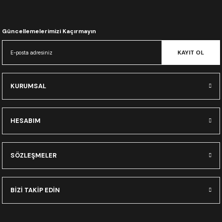
CRF300L
CRF250L
Güncellemelerimizi Kaçırmayın
KAYIT OL
XADV
KURUMSAL
HESABIM
SÖZLEŞMELER
BİZİ TAKİP EDİN