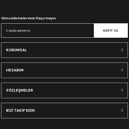
CRF300L
CRF250L
Güncellemelerimizi Kaçırmayın
KAYIT OL
XADV
KURUMSAL
HESABIM
SÖZLEŞMELER
BİZİ TAKİP EDİN