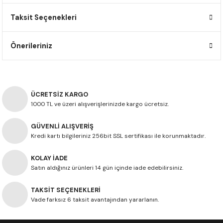
F650 GS
NC750X
690 DUKE
GSX-S 750
XSR900
STREET TRIPLE
Taksit Seçenekleri
F650 GS DAKAR
NC750X ADV
390 DUKE
GSX-R 600
XT1200Z SUPER TENERE
STREET TRIPLE S
Önerileriniz
G310 GS
XL750 TRANSALP
390 ADV
GSX 8S
STREET TRIPLE S A2
G310 R
NC700X
250 DUKE
SV650 ABS
STREET TRIPLE R
ÜCRETSİZ KARGO
1000 TL ve üzeri alışverişlerinizde kargo ücretsiz.
R NINE T
XL700V TRANSALP
125 DUKE
SPEED TRIPLE 1050
GÜVENLİ ALIŞVERİŞ
CB650R
DAYTONA 765
Kredi kartı bilgileriniz 256bit SSL sertifikası ile korunmaktadır.
CBR650F
TRIDENT 660
KOLAY İADE
Satın aldığınız ürünleri 14 gün içinde iade edebilirsiniz.
NX500
TAKSİT SEÇENEKLERİ
Vade farksız 6 taksit avantajından yararlanın.
CB500X