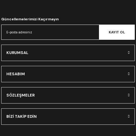
CRF300L
CRF250L
Güncellemelerimizi Kaçırmayın
KAYIT OL
XADV
KURUMSAL
HESABIM
SÖZLEŞMELER
BİZİ TAKİP EDİN