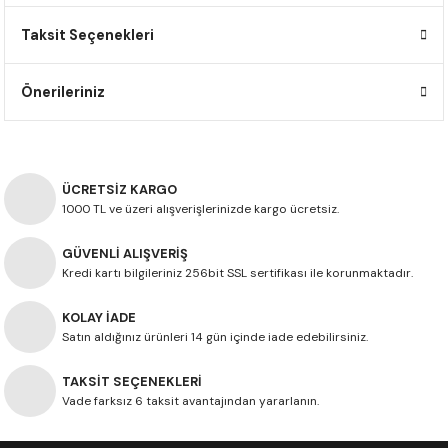
F650 GS
NC750X
690 DUKE
GSX-S 750
XSR900
STREET TRIPLE
Taksit Seçenekleri
F650 GS DAKAR
NC750X ADV
390 DUKE
GSX-R 600
XT1200Z SUPER TENERE
STREET TRIPLE S
Önerileriniz
G310 GS
XL750 TRANSALP
390 ADV
GSX 8S
STREET TRIPLE S A2
G310 R
NC700X
250 DUKE
SV650 ABS
STREET TRIPLE R
ÜCRETSİZ KARGO
1000 TL ve üzeri alışverişlerinizde kargo ücretsiz.
R NINE T
XL700V TRANSALP
125 DUKE
SPEED TRIPLE 1050
GÜVENLİ ALIŞVERİŞ
CB650R
DAYTONA 765
Kredi kartı bilgileriniz 256bit SSL sertifikası ile korunmaktadır.
CBR650F
TRIDENT 660
KOLAY İADE
Satın aldığınız ürünleri 14 gün içinde iade edebilirsiniz.
NX500
TAKSİT SEÇENEKLERİ
Vade farksız 6 taksit avantajından yararlanın.
CB500X