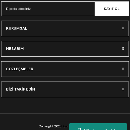
CRF300L
KAYIT OL
CRF250L
KURUMSAL
XADV
HESABIM
SÖZLEŞMELER
BİZİ TAKİP EDİN
Copyright 2023
Tüm Hakları Saklıdır.