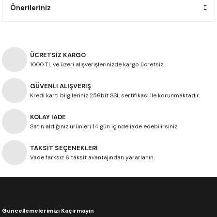
Önerileriniz
F650 GS
NC750X
690 DUKE
GSX-S 750
XSR900
STREET TRIPLE
F650 GS DAKAR
NC750X ADV
390 DUKE
GSX-R 600
XT1200Z SUPER TENERE
STREET TRIPLE S
ÜCRETSİZ KARGO
G310 GS
XL750 TRANSALP
390 ADV
GSX 8S
STREET TRIPLE S A2
1000 TL ve üzeri alışverişlerinizde kargo ücretsiz.
G310 R
NC700X
250 DUKE
SV650 ABS
STREET TRIPLE R
GÜVENLİ ALIŞVERİŞ
Kredi kartı bilgileriniz 256bit SSL sertifikası ile korunmaktadır.
R NINE T
XL700V TRANSALP
125 DUKE
SPEED TRIPLE 1050
KOLAY İADE
Satın aldığınız ürünleri 14 gün içinde iade edebilirsiniz.
CB650R
DAYTONA 765
TAKSİT SEÇENEKLERİ
CBR650F
TRIDENT 660
Vade farksız 6 taksit avantajından yararlanın.
NX500
CB500X
Güncellemelerimizi Kaçırmayın