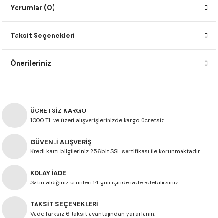
Yorumlar (0)
F650 GS
NC750X
690 DUKE
GSX-S 750
XSR900
STREET TRIPLE
F650 GS DAKAR
NC750X ADV
390 DUKE
GSX-R 600
XT1200Z SUPER TENERE
STREET TRIPLE S
Taksit Seçenekleri
G310 GS
XL750 TRANSALP
390 ADV
GSX 8S
STREET TRIPLE S A2
Önerileriniz
G310 R
NC700X
250 DUKE
SV650 ABS
STREET TRIPLE R
R NINE T
XL700V TRANSALP
125 DUKE
SPEED TRIPLE 1050
ÜCRETSİZ KARGO
1000 TL ve üzeri alışverişlerinizde kargo ücretsiz.
CB650R
DAYTONA 765
GÜVENLİ ALIŞVERİŞ
Kredi kartı bilgileriniz 256bit SSL sertifikası ile korunmaktadır.
CBR650F
TRIDENT 660
KOLAY İADE
NX500
Satın aldığınız ürünleri 14 gün içinde iade edebilirsiniz.
CB500X
TAKSİT SEÇENEKLERİ
Vade farksız 6 taksit avantajından yararlanın.