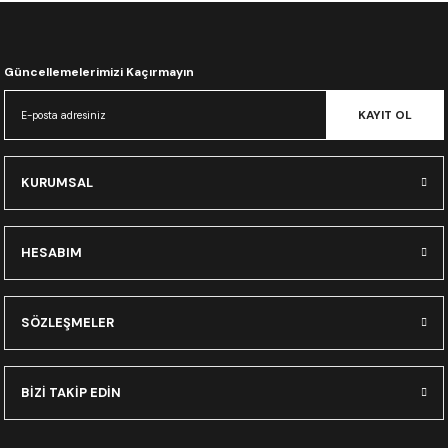
CRF300L
CRF250L
Güncellemelerimizi Kaçırmayın
XADV
KAYIT OL
KURUMSAL
HESABIM
SÖZLEŞMELER
BİZİ TAKİP EDİN