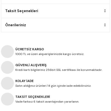
F650 GS
NC750X
690 DUKE
GSX-S 750
XSR900
STREET TRIPLE
Taksit Seçenekleri
F650 GS DAKAR
NC750X ADV
390 DUKE
GSX-R 600
XT1200Z SUPER TENERE
STREET TRIPLE S
Önerileriniz
G310 GS
XL750 TRANSALP
390 ADV
GSX 8S
STREET TRIPLE S A2
G310 R
NC700X
250 DUKE
SV650 ABS
STREET TRIPLE R
ÜCRETSİZ KARGO
R NINE T
XL700V TRANSALP
125 DUKE
SPEED TRIPLE 1050
1000 TL ve üzeri alışverişlerinizde kargo ücretsiz.
GÜVENLİ ALIŞVERİŞ
CB650R
DAYTONA 765
Kredi kartı bilgileriniz 256bit SSL sertifikası ile korunmaktadır.
CBR650F
TRIDENT 660
KOLAY İADE
Satın aldığınız ürünleri 14 gün içinde iade edebilirsiniz.
NX500
TAKSİT SEÇENEKLERİ
CB500X
Vade farksız 6 taksit avantajından yararlanın.