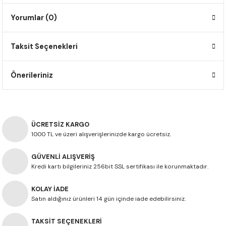
F650 GS
NC750X
690 DUKE
GSX-S 750
XSR900
STREET TRIPLE
Yorumlar (0)
F650 GS DAKAR
NC750X ADV
390 DUKE
GSX-R 600
XT1200Z SUPER TENERE
STREET TRIPLE S
Taksit Seçenekleri
G310 GS
XL750 TRANSALP
390 ADV
GSX 8S
STREET TRIPLE S A2
Önerileriniz
G310 R
NC700X
250 DUKE
SV650 ABS
STREET TRIPLE R
R NINE T
XL700V TRANSALP
125 DUKE
SPEED TRIPLE 1050
ÜCRETSİZ KARGO
CB650R
DAYTONA 765
1000 TL ve üzeri alışverişlerinizde kargo ücretsiz.
GÜVENLİ ALIŞVERİŞ
CBR650F
TRIDENT 660
Kredi kartı bilgileriniz 256bit SSL sertifikası ile korunmaktadır.
NX500
KOLAY İADE
Satın aldığınız ürünleri 14 gün içinde iade edebilirsiniz.
CB500X
TAKSİT SEÇENEKLERİ