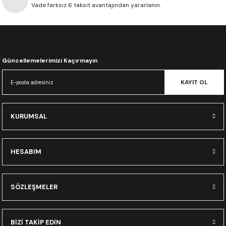
Vade farksız 6 taksit avantajından yararlanın.
CRF300L
CRF250L
XADV
Güncellemelerimizi Kaçırmayın
KAYIT OL
KURUMSAL
HESABIM
SÖZLEŞMELER
BİZİ TAKİP EDİN