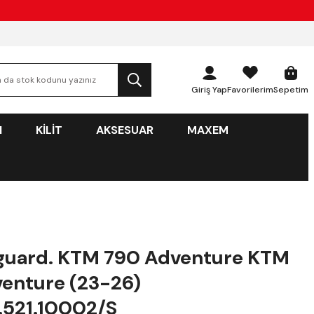
Giriş Yap
Favorilerim
Sepetim
N
KİLİT
AKSESUAR
MAXEM
guard. KTM 790 Adventure KTM
enture (23-26)
.521.10002/S