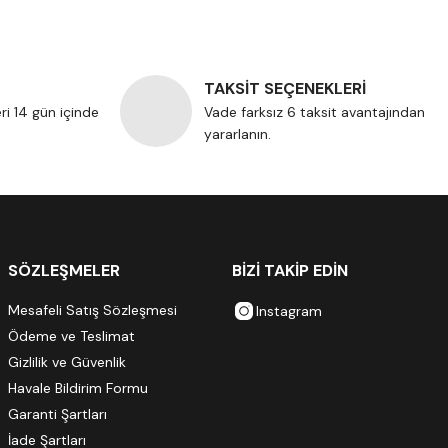
TAKSİT SEÇENEKLERİ
eri 14 gün içinde
Vade farksız 6 taksit avantajından
yararlanın.
SÖZLEŞMELER
BİZİ TAKİP EDİN
Mesafeli Satış Sözleşmesi
Instagram
Ödeme ve Teslimat
Gizlilik ve Güvenlik
Havale Bildirim Formu
Garanti Şartları
İade Şartları