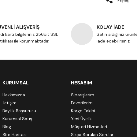
Paylaş
VENLİ ALIŞVERİŞ
KOLAY İADE
di kartı bilgileriniz 256bit SSL
Satın aldığınız ürünl
tifikası ile korunmaktadır.
iade edebilirsiniz.
KURUMSAL
HESABIM
Hakkımızda
Siparişlerim
İletişim
Favorilerim
Bayilik Başvurusu
Kargo Takibi
Kurumsal Satış
Yeni Üyelik
Blog
Müşteri Hizmetleri
Site Haritası
Sıkça Sorulan Sorular