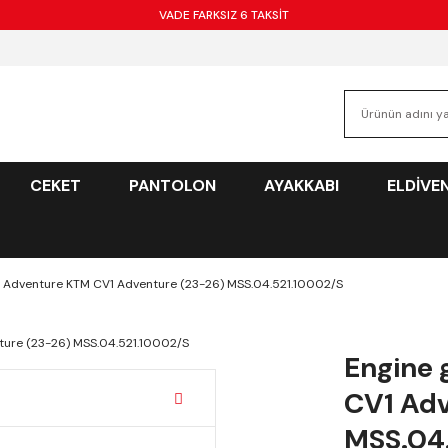
VADE FARKSIZ 6 TAKSİT
CEKET
PANTOLON
AYAKKABI
ELDİVE
0 Adventure KTM CV1 Adventure (23-26) MSS.04.521.10002/S
Engine 
CV1 Adv
MSS.04