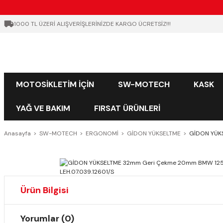
1000 TL ÜZERİ ALIŞVERİŞLERİNİZDE KARGO ÜCRETSİZ!!!
MOTOSİKLETİM İÇİN
SW-MOTECH
KASK
YAĞ VE BAKIM
FIRSAT ÜRÜNLERİ
Anasayfa
SW-MOTECH
ERGONOMİ
GİDON YÜKSELTME
GİDON YÜKS
Ürün Bilgisi
Yorumlar (0)