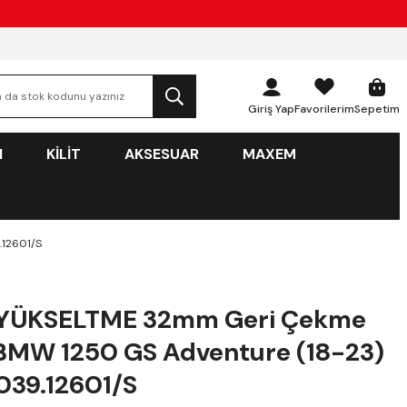
Giriş Yap
Favorilerim
Sepetim
N
KİLİT
AKSESUAR
MAXEM
12601/S
YÜKSELTME 32mm Geri Çekme
MW 1250 GS Adventure (18-23)
039.12601/S