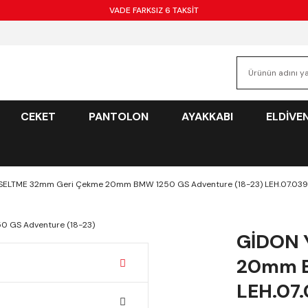
VADE FARKSIZ 6 TAKSİT
CEKET
PANTOLON
AYAKKABI
ELDİVE
ELTME 32mm Geri Çekme 20mm BMW 1250 GS Adventure (18-23) LEH.07.039.
GİDON 
20mm B
LEH.07.