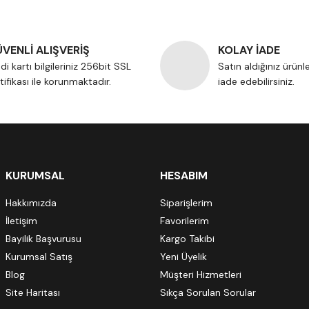
VENLİ ALIŞVERİŞ
KOLAY İADE
di kartı bilgileriniz 256bit SSL
Satın aldığınız ürünl
tifikası ile korunmaktadır.
iade edebilirsiniz.
KURUMSAL
HESABIM
Hakkımızda
Siparişlerim
İletişim
Favorilerim
Bayilik Başvurusu
Kargo Takibi
Kurumsal Satış
Yeni Üyelik
Blog
Müşteri Hizmetleri
Site Haritası
Sıkça Sorulan Sorular