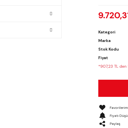
9.720,3
Kategori
Marka
Stok Kodu
Fiyat
*907,23 TL den b
Fiyatı Düş
Paylaş