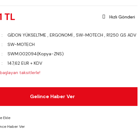
1 TL
Hızlı Gönderi
GİDON YÜKSELTME
,
ERGONOMİ
,
SW-MOTECH
,
R1250 GS ADV
SW-MOTECH
SWM.002094(Kopya-ZNS)
147,62 EUR + KDV
aşlayan taksitlerle!
Gelince Haber Ver
ünce Haber Ver