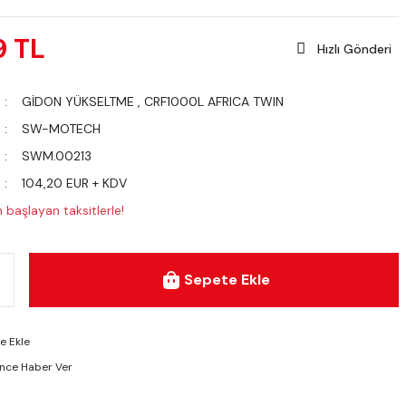
9 TL
Hızlı Gönderi
GİDON YÜKSELTME
,
CRF1000L AFRICA TWIN
SW-MOTECH
SWM.00213
104,20 EUR + KDV
başlayan taksitlerle!
Sepete Ekle
ünce Haber Ver