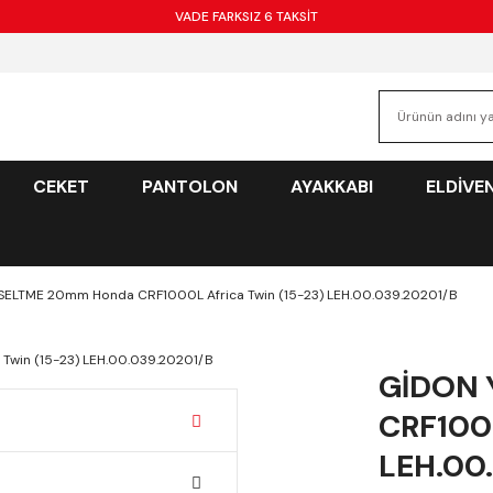
VADE FARKSIZ 6 TAKSİT
CEKET
PANTOLON
AYAKKABI
ELDİVE
ELTME 20mm Honda CRF1000L Africa Twin (15-23) LEH.00.039.20201/B
GİDON 
CRF1000
LEH.00