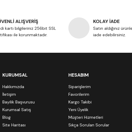
VENLİ ALIŞVERİŞ
KOLAY İADE
di kartı bilgileriniz 256bit SSL
Satın aldığınız ürünl
tifikası ile korunmaktadır.
iade edebilirsiniz.
KURUMSAL
HESABIM
Hakkımızda
Siparişlerim
İletişim
Favorilerim
Bayilik Başvurusu
Kargo Takibi
Kurumsal Satış
Yeni Üyelik
Blog
Müşteri Hizmetleri
Site Haritası
Sıkça Sorulan Sorular