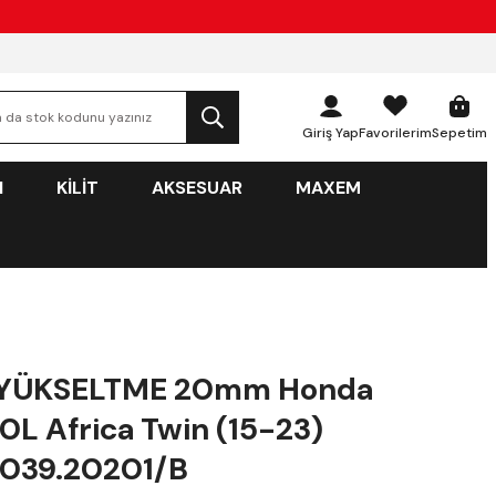
Giriş Yap
Favorilerim
Sepetim
N
KİLİT
AKSESUAR
MAXEM
YÜKSELTME 20mm Honda
L Africa Twin (15-23)
.039.20201/B