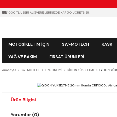
1000 TL ÜZERİ ALIŞVERİŞLERİNİZDE KARGO ÜCRETSİZ!!!
MOTOSİKLETİM İÇİN
SW-MOTECH
KASK
YAĞ VE BAKIM
FIRSAT ÜRÜNLERİ
Anasayfa
SW-MOTECH
ERGONOMİ
GİDON YÜKSELTME
GİDON YÜKS
Ürün Bilgisi
Yorumlar (0)