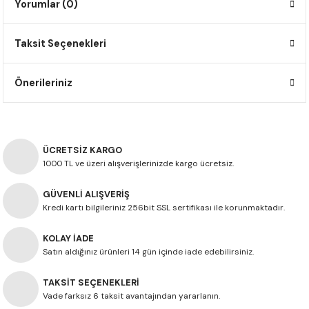
Yorumlar (0)
F650 GS
NC750X
690 DUKE
GSX-S 750
XSR900
STREET TRIPLE
Taksit Seçenekleri
F650 GS DAKAR
NC750X ADV
390 DUKE
GSX-R 600
XT1200Z SUPER TENERE
STREET TRIPLE S
G310 GS
XL750 TRANSALP
390 ADV
GSX 8S
STREET TRIPLE S A2
Önerileriniz
G310 R
NC700X
250 DUKE
SV650 ABS
STREET TRIPLE R
R NINE T
XL700V TRANSALP
125 DUKE
SPEED TRIPLE 1050
ÜCRETSİZ KARGO
1000 TL ve üzeri alışverişlerinizde kargo ücretsiz.
CB650R
DAYTONA 765
GÜVENLİ ALIŞVERİŞ
Kredi kartı bilgileriniz 256bit SSL sertifikası ile korunmaktadır.
CBR650F
TRIDENT 660
KOLAY İADE
NX500
Satın aldığınız ürünleri 14 gün içinde iade edebilirsiniz.
TAKSİT SEÇENEKLERİ
CB500X
Vade farksız 6 taksit avantajından yararlanın.