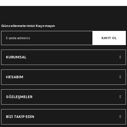
CRF300L
CRF250L
Güncellemelerimizi Kaçırmayın
XADV
KAYIT OL
KURUMSAL
HESABIM
SÖZLEŞMELER
BİZİ TAKİP EDİN