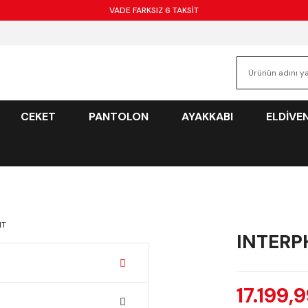
VADE FARKSIZ 6 TAKSİT
CEKET
PANTOLON
AYAKKABI
ELDİVE
INTERP
17.199,