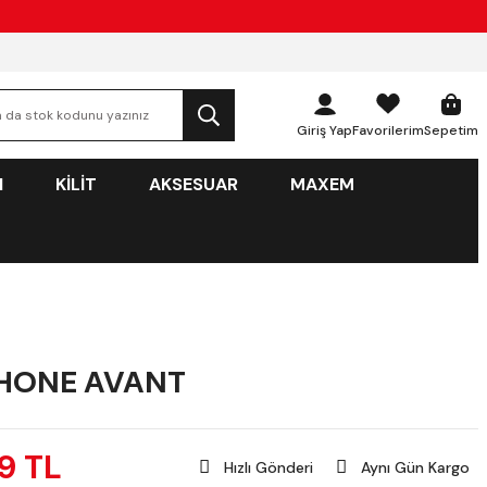
Giriş Yap
Favorilerim
Sepetim
N
KİLİT
AKSESUAR
MAXEM
HONE AVANT
99 TL
Hızlı Gönderi
Aynı Gün Kargo