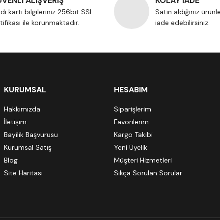
VENLİ ALIŞVERİŞ
KOLAY İADE
di kartı bilgileriniz 256bit SSL
Satın aldığınız ürünl
tifikası ile korunmaktadır.
iade edebilirsiniz.
KURUMSAL
HESABIM
Hakkımızda
Siparişlerim
İletişim
Favorilerim
Bayilik Başvurusu
Kargo Takibi
Kurumsal Satış
Yeni Üyelik
Blog
Müşteri Hizmetleri
Site Haritası
Sıkça Sorulan Sorular