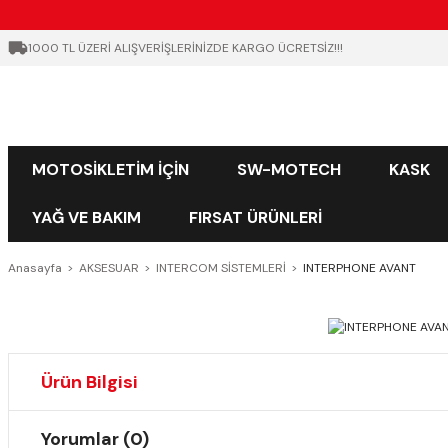
1000 TL ÜZERİ ALIŞVERİŞLERİNİZDE KARGO ÜCRETSİZ!!!
MOTOSİKLETİM İÇİN
SW-MOTECH
KASK
YAĞ VE BAKIM
FIRSAT ÜRÜNLERİ
Anasayfa
AKSESUAR
INTERCOM SİSTEMLERİ
INTERPHONE AVANT
Ürün Bilgisi
Yorumlar (0)