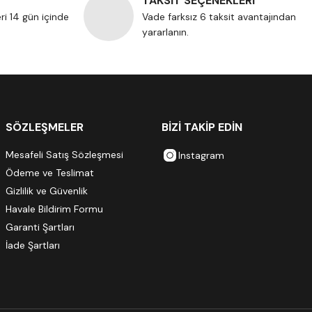
TAKSİT SEÇENEKLERİ
eri 14 gün içinde
Vade farksız 6 taksit avantajından
yararlanın.
SÖZLEŞMELER
BİZİ TAKİP EDİN
Mesafeli Satış Sözleşmesi
Instagram
Ödeme ve Teslimat
Gizlilik ve Güvenlik
Havale Bildirim Formu
Garanti Şartları
İade Şartları