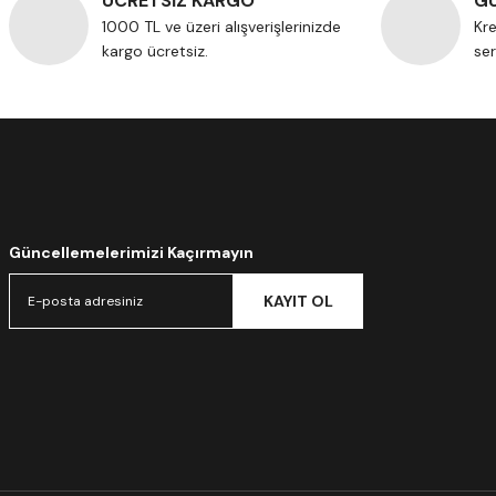
ÜCRETSİZ KARGO
GÜ
1000 TL ve üzeri alışverişlerinizde
Kre
kargo ücretsiz.
ser
Güncellemelerimizi Kaçırmayın
KAYIT OL