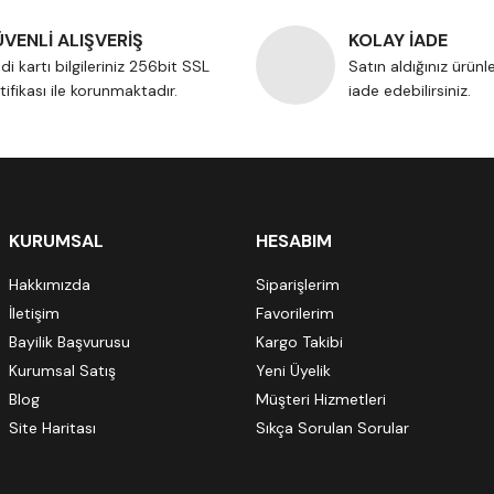
VENLİ ALIŞVERİŞ
KOLAY İADE
di kartı bilgileriniz 256bit SSL
Satın aldığınız ürünl
tifikası ile korunmaktadır.
iade edebilirsiniz.
KURUMSAL
HESABIM
Hakkımızda
Siparişlerim
İletişim
Favorilerim
Bayilik Başvurusu
Kargo Takibi
Kurumsal Satış
Yeni Üyelik
Blog
Müşteri Hizmetleri
Site Haritası
Sıkça Sorulan Sorular