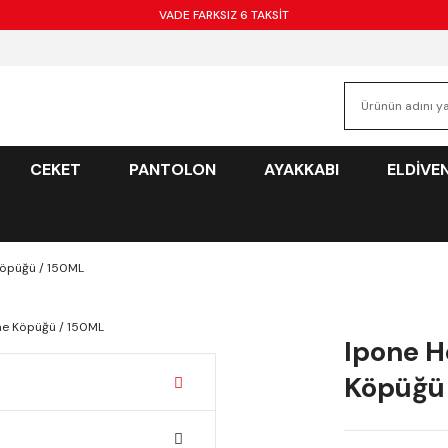
VADE FARKSIZ 6 TAKSİT
CEKET
PANTOLON
AYAKKABI
ELDİVE
 Köpüğü / 150ML
Ipone H
Köpüğü