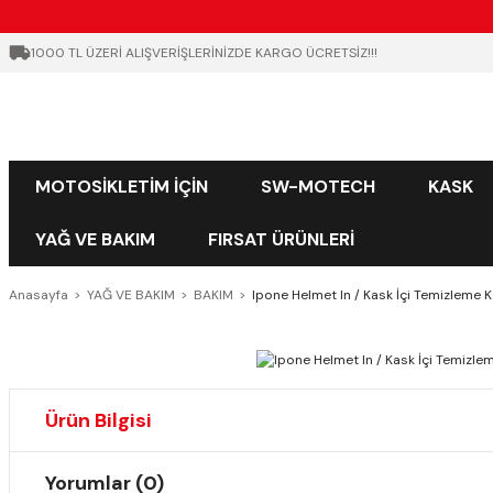
1000 TL ÜZERİ ALIŞVERİŞLERİNİZDE KARGO ÜCRETSİZ!!!
MOTOSİKLETİM İÇİN
SW-MOTECH
KASK
YAĞ VE BAKIM
FIRSAT ÜRÜNLERİ
Anasayfa
YAĞ VE BAKIM
BAKIM
Ipone Helmet In / Kask İçi Temizleme
Ürün Bilgisi
Yorumlar (0)