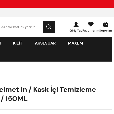
Giriş Yap
Favorilerim
Sepetim
N
KİLİT
AKSESUAR
MAXEM
elmet In / Kask İçi Temizleme
 / 150ML