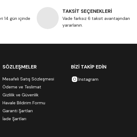
TAKSİT SEÇENEKLERİ
eri 14 gün içinde
Vade farksız 6 taksit avantajından
yararlanın.
SÖZLEŞMELER
BİZİ TAKİP EDİN
Mesafeli Satış Sözleşmesi
Instagram
Ödeme ve Teslimat
Gizlilik ve Güvenlik
Havale Bildirim Formu
Garanti Şartları
İade Şartları