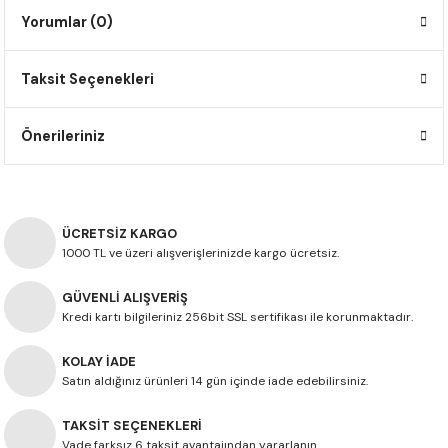
F650 GS
NC750X
690 DUKE
GSX-S 750
XSR900
STREET TRIPLE
Yorumlar (0)
F650 GS DAKAR
NC750X ADV
390 DUKE
GSX-R 600
XT1200Z SUPER TENERE
STREET TRIPLE S
Taksit Seçenekleri
G310 GS
XL750 TRANSALP
390 ADV
GSX 8S
STREET TRIPLE S A2
Önerileriniz
G310 R
NC700X
250 DUKE
SV650 ABS
STREET TRIPLE R
R NINE T
XL700V TRANSALP
125 DUKE
SPEED TRIPLE 1050
ÜCRETSİZ KARGO
1000 TL ve üzeri alışverişlerinizde kargo ücretsiz.
CB650R
DAYTONA 765
GÜVENLİ ALIŞVERİŞ
CBR650F
TRIDENT 660
Kredi kartı bilgileriniz 256bit SSL sertifikası ile korunmaktadır.
NX500
KOLAY İADE
Satın aldığınız ürünleri 14 gün içinde iade edebilirsiniz.
CB500X
TAKSİT SEÇENEKLERİ
Vade farksız 6 taksit avantajından yararlanın.