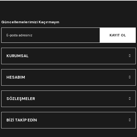
CRF300L
CRF250L
Güncellemelerimizi Kaçırmayın
XADV
KAYIT OL
KURUMSAL
HESABIM
SÖZLEŞMELER
BİZİ TAKİP EDİN