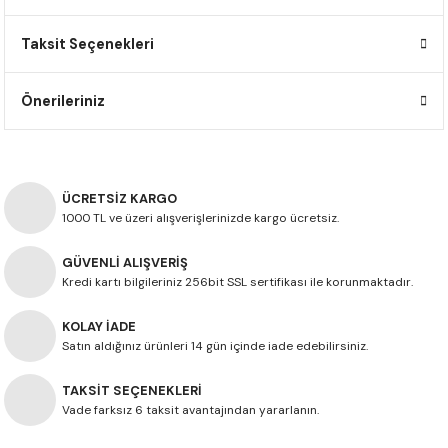
F650 GS
NC750X
690 DUKE
GSX-S 750
XSR900
STREET TRIPLE
Taksit Seçenekleri
F650 GS DAKAR
NC750X ADV
390 DUKE
GSX-R 600
XT1200Z SUPER TENERE
STREET TRIPLE S
Önerileriniz
G310 GS
XL750 TRANSALP
390 ADV
GSX 8S
STREET TRIPLE S A2
G310 R
NC700X
250 DUKE
SV650 ABS
STREET TRIPLE R
ÜCRETSİZ KARGO
R NINE T
XL700V TRANSALP
125 DUKE
SPEED TRIPLE 1050
1000 TL ve üzeri alışverişlerinizde kargo ücretsiz.
GÜVENLİ ALIŞVERİŞ
CB650R
DAYTONA 765
Kredi kartı bilgileriniz 256bit SSL sertifikası ile korunmaktadır.
CBR650F
TRIDENT 660
KOLAY İADE
Satın aldığınız ürünleri 14 gün içinde iade edebilirsiniz.
NX500
TAKSİT SEÇENEKLERİ
CB500X
Vade farksız 6 taksit avantajından yararlanın.