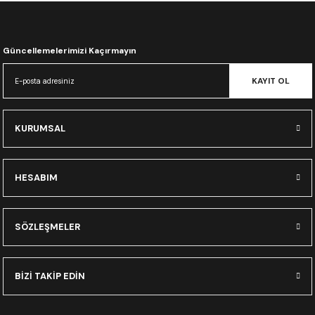
CRF300L
CRF250L
Güncellemelerimizi Kaçırmayın
XADV
KAYIT OL
KURUMSAL
HESABIM
SÖZLEŞMELER
BİZİ TAKİP EDİN