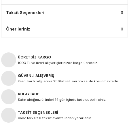
F650 GS
NC750X
690 DUKE
GSX-S 750
XSR900
STREET TRIPLE
Taksit Seçenekleri
F650 GS DAKAR
NC750X ADV
390 DUKE
GSX-R 600
XT1200Z SUPER TENERE
STREET TRIPLE S
Önerileriniz
G310 GS
XL750 TRANSALP
390 ADV
GSX 8S
STREET TRIPLE S A2
G310 R
NC700X
250 DUKE
SV650 ABS
STREET TRIPLE R
ÜCRETSİZ KARGO
R NINE T
XL700V TRANSALP
125 DUKE
SPEED TRIPLE 1050
1000 TL ve üzeri alışverişlerinizde kargo ücretsiz.
GÜVENLİ ALIŞVERİŞ
CB650R
DAYTONA 765
Kredi kartı bilgileriniz 256bit SSL sertifikası ile korunmaktadır.
CBR650F
TRIDENT 660
KOLAY İADE
Satın aldığınız ürünleri 14 gün içinde iade edebilirsiniz.
NX500
TAKSİT SEÇENEKLERİ
CB500X
Vade farksız 6 taksit avantajından yararlanın.