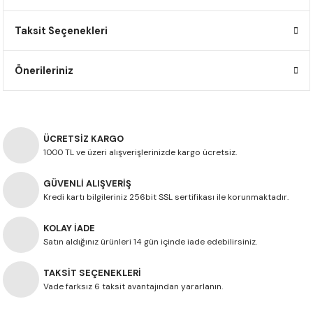
F650 GS
NC750X
690 DUKE
GSX-S 750
XSR900
STREET TRIPLE
Taksit Seçenekleri
F650 GS DAKAR
NC750X ADV
390 DUKE
GSX-R 600
XT1200Z SUPER TENERE
STREET TRIPLE S
Önerileriniz
G310 GS
XL750 TRANSALP
390 ADV
GSX 8S
STREET TRIPLE S A2
G310 R
NC700X
250 DUKE
SV650 ABS
STREET TRIPLE R
ÜCRETSİZ KARGO
R NINE T
XL700V TRANSALP
125 DUKE
SPEED TRIPLE 1050
1000 TL ve üzeri alışverişlerinizde kargo ücretsiz.
GÜVENLİ ALIŞVERİŞ
CB650R
DAYTONA 765
Kredi kartı bilgileriniz 256bit SSL sertifikası ile korunmaktadır.
CBR650F
TRIDENT 660
KOLAY İADE
Satın aldığınız ürünleri 14 gün içinde iade edebilirsiniz.
NX500
TAKSİT SEÇENEKLERİ
CB500X
Vade farksız 6 taksit avantajından yararlanın.