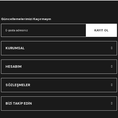
CRF300L
CRF250L
Güncellemelerimizi Kaçırmayın
XADV
KAYIT OL
KURUMSAL
HESABIM
SÖZLEŞMELER
BİZİ TAKİP EDİN