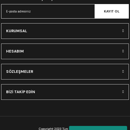
CRF300L
KAYIT OL
CRF250L
KURUMSAL
XADV
HESABIM
SÖZLEŞMELER
BİZİ TAKİP EDİN
Copyright 2023
Tüm Hakları Saklıdır.