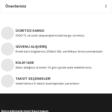
F650 GS
NC750X
690 DUKE
GSX-S 750
XSR900
STREET TRIPLE
Önerileriniz
F650 GS DAKAR
NC750X ADV
390 DUKE
GSX-R 600
XT1200Z SUPER TENERE
STREET TRIPLE S
G310 GS
XL750 TRANSALP
390 ADV
GSX 8S
STREET TRIPLE S A2
ÜCRETSİZ KARGO
1000 TL ve üzeri alışverişlerinizde kargo ücretsiz.
G310 R
NC700X
250 DUKE
SV650 ABS
STREET TRIPLE R
GÜVENLİ ALIŞVERİŞ
Kredi kartı bilgileriniz 256bit SSL sertifikası ile korunmaktadır.
R NINE T
XL700V TRANSALP
125 DUKE
SPEED TRIPLE 1050
KOLAY İADE
CB650R
DAYTONA 765
Satın aldığınız ürünleri 14 gün içinde iade edebilirsiniz.
CBR650F
TRIDENT 660
TAKSİT SEÇENEKLERİ
Vade farksız 6 taksit avantajından yararlanın.
NX500
CB500X
Güncellemelerimizi Kaçırmayın