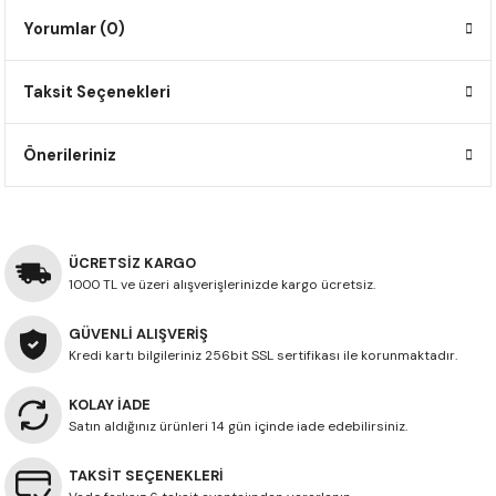
F650 GS
NC750X
690 DUKE
GSX-S 750
XSR900
STREET TRIPLE
Yorumlar (0)
F650 GS DAKAR
NC750X ADV
390 DUKE
GSX-R 600
XT1200Z SUPER TENERE
STREET TRIPLE S
Taksit Seçenekleri
G310 GS
XL750 TRANSALP
390 ADV
GSX 8S
STREET TRIPLE S A2
Önerileriniz
G310 R
NC700X
250 DUKE
SV650 ABS
STREET TRIPLE R
R NINE T
XL700V TRANSALP
125 DUKE
SPEED TRIPLE 1050
ÜCRETSİZ KARGO
1000 TL ve üzeri alışverişlerinizde kargo ücretsiz.
CB650R
DAYTONA 765
GÜVENLİ ALIŞVERİŞ
CBR650F
TRIDENT 660
Kredi kartı bilgileriniz 256bit SSL sertifikası ile korunmaktadır.
NX500
KOLAY İADE
Satın aldığınız ürünleri 14 gün içinde iade edebilirsiniz.
CB500X
TAKSİT SEÇENEKLERİ