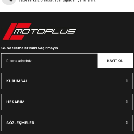
Vade farksız 6 taksit avantajından yararlanın.
CRF300L
CRF250L
XADV
Güncellemelerimizi Kaçırmayın
KAYIT OL
KURUMSAL
HESABIM
SÖZLEŞMELER