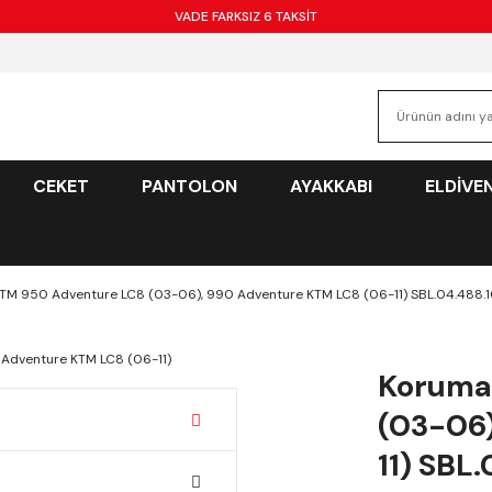
VADE FARKSIZ 6 TAKSİT
CEKET
PANTOLON
AYAKKABI
ELDİVE
TM 950 Adventure LC8 (03-06), 990 Adventure KTM LC8 (06-11) SBL.04.488.
Koruma
(03-06)
11) SBL