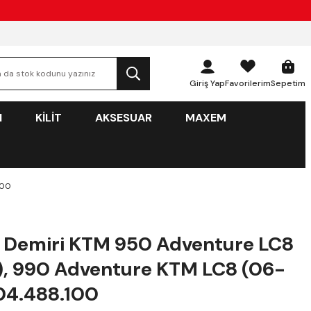
Giriş Yap
Favorilerim
Sepetim
N
KİLİT
AKSESUAR
MAXEM
100
 Demiri KTM 950 Adventure LC8
, 990 Adventure KTM LC8 (06-
.04.488.100