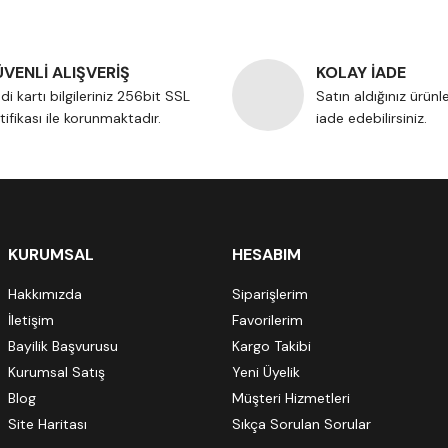
VENLİ ALIŞVERİŞ
KOLAY İADE
di kartı bilgileriniz 256bit SSL
Satın aldığınız ürünl
tifikası ile korunmaktadır.
iade edebilirsiniz.
KURUMSAL
HESABIM
Hakkımızda
Siparişlerim
İletişim
Favorilerim
Bayilik Başvurusu
Kargo Takibi
Kurumsal Satış
Yeni Üyelik
Blog
Müşteri Hizmetleri
Site Haritası
Sıkça Sorulan Sorular