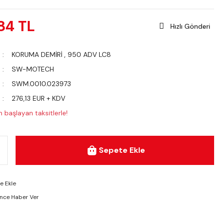
84 TL
Hızlı Gönderi
KORUMA DEMİRİ
,
950 ADV LC8
SW-MOTECH
SWM.0010.023973
276,13 EUR + KDV
 başlayan taksitlerle!
Sepete Ekle
ünce Haber Ver