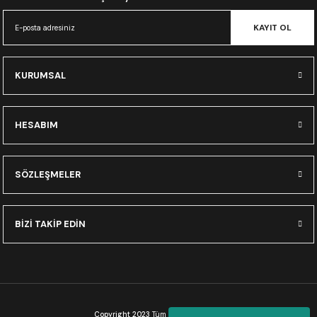
CRF300L
KAYIT OL
CRF250L
KURUMSAL
XADV
HESABIM
SÖZLEŞMELER
BİZİ TAKİP EDİN
Copyright 2023
Tüm Hakları Saklıdır.