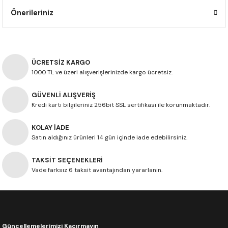
F650 GS
NC750X
690 DUKE
GSX-S 750
XSR900
STREET TRIPLE
Önerileriniz
F650 GS DAKAR
NC750X ADV
390 DUKE
GSX-R 600
XT1200Z SUPER TENERE
STREET TRIPLE S
G310 GS
XL750 TRANSALP
390 ADV
GSX 8S
STREET TRIPLE S A2
ÜCRETSİZ KARGO
1000 TL ve üzeri alışverişlerinizde kargo ücretsiz.
G310 R
NC700X
250 DUKE
SV650 ABS
STREET TRIPLE R
GÜVENLİ ALIŞVERİŞ
Kredi kartı bilgileriniz 256bit SSL sertifikası ile korunmaktadır.
R NINE T
XL700V TRANSALP
125 DUKE
SPEED TRIPLE 1050
KOLAY İADE
CB650R
DAYTONA 765
Satın aldığınız ürünleri 14 gün içinde iade edebilirsiniz.
CBR650F
TRIDENT 660
TAKSİT SEÇENEKLERİ
Vade farksız 6 taksit avantajından yararlanın.
NX500
CB500X
Güncellemelerimizi Kaçırmayın