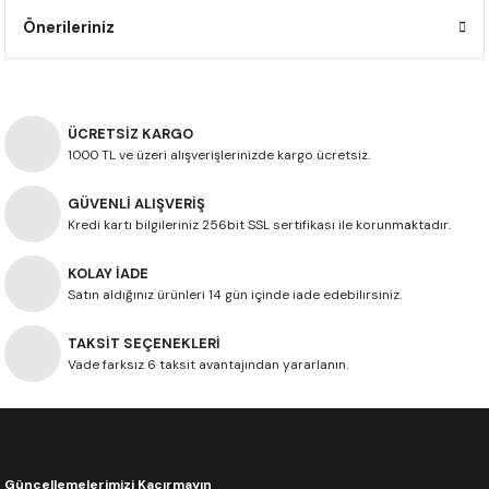
F650 GS
NC750X
690 DUKE
GSX-S 750
XSR900
STREET TRIPLE
Önerileriniz
F650 GS DAKAR
NC750X ADV
390 DUKE
GSX-R 600
XT1200Z SUPER TENERE
STREET TRIPLE S
G310 GS
XL750 TRANSALP
390 ADV
GSX 8S
STREET TRIPLE S A2
ÜCRETSİZ KARGO
1000 TL ve üzeri alışverişlerinizde kargo ücretsiz.
G310 R
NC700X
250 DUKE
SV650 ABS
STREET TRIPLE R
GÜVENLİ ALIŞVERİŞ
Kredi kartı bilgileriniz 256bit SSL sertifikası ile korunmaktadır.
R NINE T
XL700V TRANSALP
125 DUKE
SPEED TRIPLE 1050
KOLAY İADE
CB650R
DAYTONA 765
Satın aldığınız ürünleri 14 gün içinde iade edebilirsiniz.
CBR650F
TRIDENT 660
TAKSİT SEÇENEKLERİ
Vade farksız 6 taksit avantajından yararlanın.
NX500
CB500X
Güncellemelerimizi Kaçırmayın