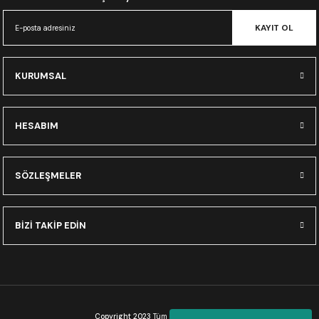
CRF300L
KAYIT OL
CRF250L
KURUMSAL
XADV
HESABIM
SÖZLEŞMELER
BİZİ TAKİP EDİN
Copyright 2023
Tüm Hakları Saklıdır.