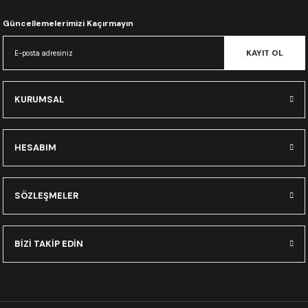
CRF300L
Güncellemelerimizi Kaçırmayın
CRF250L
KAYIT OL
XADV
KURUMSAL
HESABIM
SÖZLEŞMELER
BİZİ TAKİP EDİN