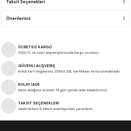
Taksit Seçenekleri
F650 GS
NC750X
690 DUKE
GSX-S 750
XSR900
STREET TRIPLE
Önerileriniz
F650 GS DAKAR
NC750X ADV
390 DUKE
GSX-R 600
XT1200Z SUPER TENERE
STREET TRIPLE S
G310 GS
XL750 TRANSALP
390 ADV
GSX 8S
STREET TRIPLE S A2
ÜCRETSİZ KARGO
G310 R
NC700X
250 DUKE
SV650 ABS
STREET TRIPLE R
1000 TL ve üzeri alışverişlerinizde kargo ücretsiz.
R NINE T
XL700V TRANSALP
125 DUKE
SPEED TRIPLE 1050
GÜVENLİ ALIŞVERİŞ
Kredi kartı bilgileriniz 256bit SSL sertifikası ile korunmaktadır.
CB650R
DAYTONA 765
KOLAY İADE
Satın aldığınız ürünleri 14 gün içinde iade edebilirsiniz.
CBR650F
TRIDENT 660
TAKSİT SEÇENEKLERİ
NX500
Vade farksız 6 taksit avantajından yararlanın.
CB500X