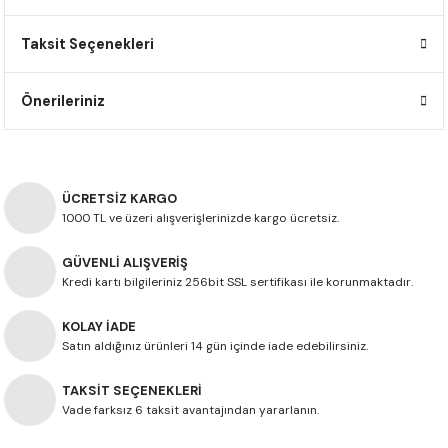
F650 GS
NC750X
690 DUKE
GSX-S 750
XSR900
STREET TRIPLE
Taksit Seçenekleri
F650 GS DAKAR
NC750X ADV
390 DUKE
GSX-R 600
XT1200Z SUPER TENERE
STREET TRIPLE S
Önerileriniz
G310 GS
XL750 TRANSALP
390 ADV
GSX 8S
STREET TRIPLE S A2
G310 R
NC700X
250 DUKE
SV650 ABS
STREET TRIPLE R
ÜCRETSİZ KARGO
R NINE T
XL700V TRANSALP
125 DUKE
SPEED TRIPLE 1050
1000 TL ve üzeri alışverişlerinizde kargo ücretsiz.
GÜVENLİ ALIŞVERİŞ
CB650R
DAYTONA 765
Kredi kartı bilgileriniz 256bit SSL sertifikası ile korunmaktadır.
CBR650F
TRIDENT 660
KOLAY İADE
Satın aldığınız ürünleri 14 gün içinde iade edebilirsiniz.
NX500
TAKSİT SEÇENEKLERİ
CB500X
Vade farksız 6 taksit avantajından yararlanın.