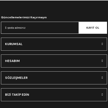
CRF300L
CRF250L
Güncellemelerimizi Kaçırmayın
XADV
KAYIT OL
KURUMSAL
HESABIM
SÖZLEŞMELER
BİZİ TAKİP EDİN