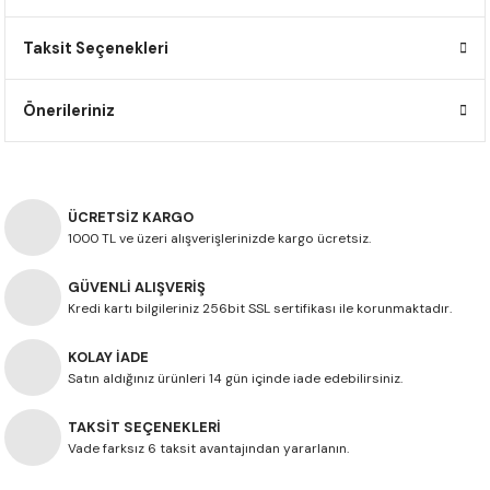
F650 GS
NC750X
690 DUKE
GSX-S 750
XSR900
STREET TRIPLE
Taksit Seçenekleri
F650 GS DAKAR
NC750X ADV
390 DUKE
GSX-R 600
XT1200Z SUPER TENERE
STREET TRIPLE S
Önerileriniz
G310 GS
XL750 TRANSALP
390 ADV
GSX 8S
STREET TRIPLE S A2
G310 R
NC700X
250 DUKE
SV650 ABS
STREET TRIPLE R
ÜCRETSİZ KARGO
R NINE T
XL700V TRANSALP
125 DUKE
SPEED TRIPLE 1050
1000 TL ve üzeri alışverişlerinizde kargo ücretsiz.
GÜVENLİ ALIŞVERİŞ
CB650R
DAYTONA 765
Kredi kartı bilgileriniz 256bit SSL sertifikası ile korunmaktadır.
CBR650F
TRIDENT 660
KOLAY İADE
Satın aldığınız ürünleri 14 gün içinde iade edebilirsiniz.
NX500
TAKSİT SEÇENEKLERİ
CB500X
Vade farksız 6 taksit avantajından yararlanın.