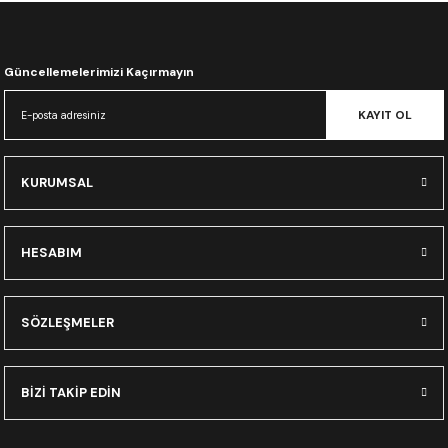
CRF300L
CRF250L
Güncellemelerimizi Kaçırmayın
XADV
KAYIT OL
KURUMSAL
HESABIM
SÖZLEŞMELER
BİZİ TAKİP EDİN