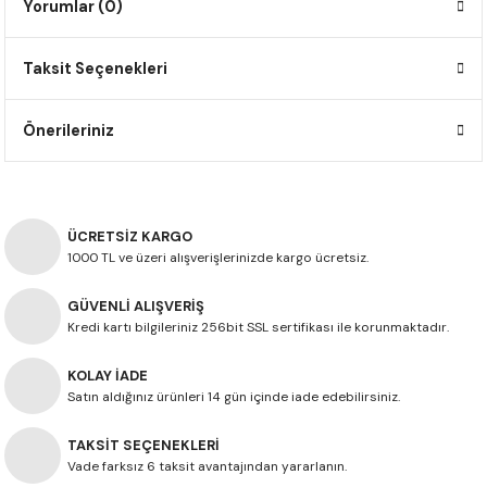
Yorumlar (0)
F650 GS
NC750X
690 DUKE
GSX-S 750
XSR900
STREET TRIPLE
Taksit Seçenekleri
F650 GS DAKAR
NC750X ADV
390 DUKE
GSX-R 600
XT1200Z SUPER TENERE
STREET TRIPLE S
G310 GS
XL750 TRANSALP
390 ADV
GSX 8S
STREET TRIPLE S A2
Önerileriniz
G310 R
NC700X
250 DUKE
SV650 ABS
STREET TRIPLE R
R NINE T
XL700V TRANSALP
125 DUKE
SPEED TRIPLE 1050
ÜCRETSİZ KARGO
1000 TL ve üzeri alışverişlerinizde kargo ücretsiz.
CB650R
DAYTONA 765
GÜVENLİ ALIŞVERİŞ
Kredi kartı bilgileriniz 256bit SSL sertifikası ile korunmaktadır.
CBR650F
TRIDENT 660
KOLAY İADE
NX500
Satın aldığınız ürünleri 14 gün içinde iade edebilirsiniz.
TAKSİT SEÇENEKLERİ
CB500X
Vade farksız 6 taksit avantajından yararlanın.