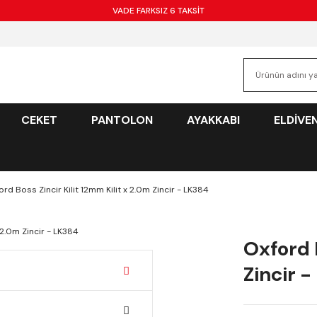
VADE FARKSIZ 6 TAKSİT
CEKET
PANTOLON
AYAKKABI
ELDİVE
ord Boss Zincir Kilit 12mm Kilit x 2.0m Zincir - LK384
Oxford B
Zincir 