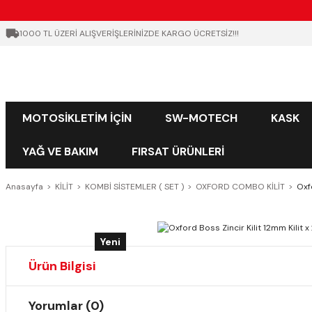
1000 TL ÜZERİ ALIŞVERİŞLERİNİZDE KARGO ÜCRETSİZ!!!
MOTOSİKLETİM İÇİN
SW-MOTECH
KASK
YAĞ VE BAKIM
FIRSAT ÜRÜNLERİ
Anasayfa
KİLİT
KOMBİ SİSTEMLER ( SET )
OXFORD COMBO KİLİT
Oxf
Yeni
Ürün Bilgisi
Yorumlar (0)