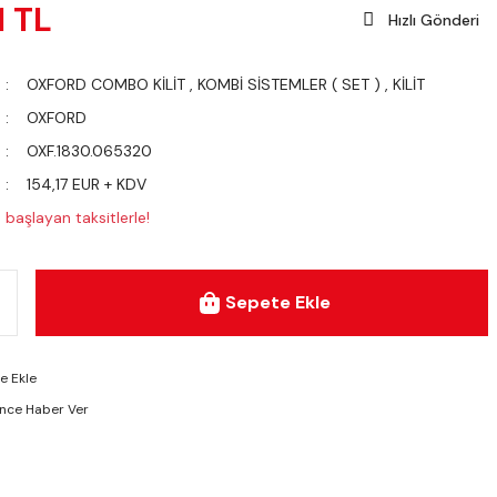
1 TL
Hızlı Gönderi
OXFORD COMBO KİLİT
,
KOMBİ SİSTEMLER ( SET )
,
KİLİT
OXFORD
OXF.1830.065320
154,17 EUR + KDV
başlayan taksitlerle!
Sepete Ekle
ünce Haber Ver