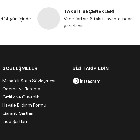
TAKSİT SEÇENEKLERİ
eri 14 gün içinde
Vade farksız 6 taksit avantajından
yararlanın.
SÖZLEŞMELER
BİZİ TAKİP EDİN
Mesafeli Satış Sözleşmesi
Instagram
Ödeme ve Teslimat
Gizlilik ve Güvenlik
Havale Bildirim Formu
Garanti Şartları
İade Şartları