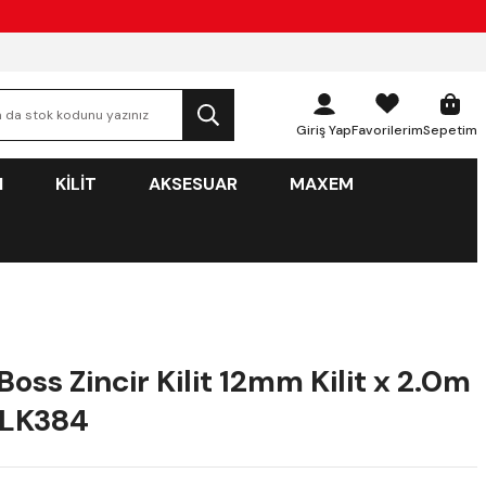
Giriş Yap
Favorilerim
Sepetim
N
KİLİT
AKSESUAR
MAXEM
oss Zincir Kilit 12mm Kilit x 2.0m
- LK384