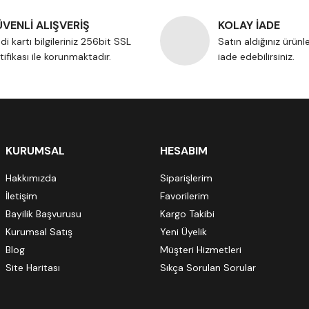
VENLİ ALIŞVERİŞ
KOLAY İADE
di kartı bilgileriniz 256bit SSL
Satın aldığınız ürünl
tifikası ile korunmaktadır.
iade edebilirsiniz.
KURUMSAL
HESABIM
Hakkımızda
Siparişlerim
İletişim
Favorilerim
Bayilik Başvurusu
Kargo Takibi
Kurumsal Satış
Yeni Üyelik
Blog
Müşteri Hizmetleri
Site Haritası
Sıkça Sorulan Sorular