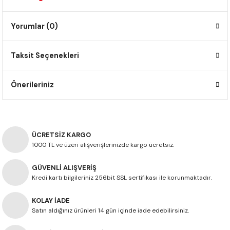
F650 GS
NC750X
690 DUKE
GSX-S 750
XSR900
STREET TRIPLE
Yorumlar (0)
F650 GS DAKAR
NC750X ADV
390 DUKE
GSX-R 600
XT1200Z SUPER TENERE
STREET TRIPLE S
Taksit Seçenekleri
G310 GS
XL750 TRANSALP
390 ADV
GSX 8S
STREET TRIPLE S A2
Önerileriniz
G310 R
NC700X
250 DUKE
SV650 ABS
STREET TRIPLE R
R NINE T
XL700V TRANSALP
125 DUKE
SPEED TRIPLE 1050
ÜCRETSİZ KARGO
CB650R
DAYTONA 765
1000 TL ve üzeri alışverişlerinizde kargo ücretsiz.
CBR650F
TRIDENT 660
GÜVENLİ ALIŞVERİŞ
Kredi kartı bilgileriniz 256bit SSL sertifikası ile korunmaktadır.
NX500
KOLAY İADE
CB500X
Satın aldığınız ürünleri 14 gün içinde iade edebilirsiniz.