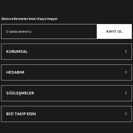
CRF300L
CRF250L
Güncellemelerimizi Kaçırmayın
KAYIT OL
XADV
KURUMSAL
HESABIM
SÖZLEŞMELER
BİZİ TAKİP EDİN