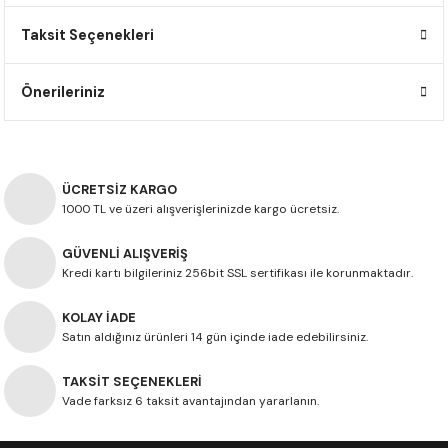
F650 GS
NC750X
690 DUKE
GSX-S 750
XSR900
STREET TRIPLE
Taksit Seçenekleri
F650 GS DAKAR
NC750X ADV
390 DUKE
GSX-R 600
XT1200Z SUPER TENERE
STREET TRIPLE S
Önerileriniz
G310 GS
XL750 TRANSALP
390 ADV
GSX 8S
STREET TRIPLE S A2
G310 R
NC700X
250 DUKE
SV650 ABS
STREET TRIPLE R
ÜCRETSİZ KARGO
1000 TL ve üzeri alışverişlerinizde kargo ücretsiz.
R NINE T
XL700V TRANSALP
125 DUKE
SPEED TRIPLE 1050
GÜVENLİ ALIŞVERİŞ
CB650R
DAYTONA 765
Kredi kartı bilgileriniz 256bit SSL sertifikası ile korunmaktadır.
CBR650F
TRIDENT 660
KOLAY İADE
Satın aldığınız ürünleri 14 gün içinde iade edebilirsiniz.
NX500
TAKSİT SEÇENEKLERİ
Vade farksız 6 taksit avantajından yararlanın.
CB500X