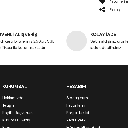
Paylaş
VENLİ ALIŞVERİŞ
KOLAY İADE
di kartı bilgileriniz 256bit SSL
Satın aldığınız ürünl
tifikası ile korunmaktadır.
iade edebilirsiniz.
KURUMSAL
HESABIM
Hakkımızda
Siparişlerim
İletişim
Favorilerim
Bayilik Başvurusu
Kargo Takibi
Kurumsal Satış
Yeni Üyelik
Blog
Müşteri Hizmetleri