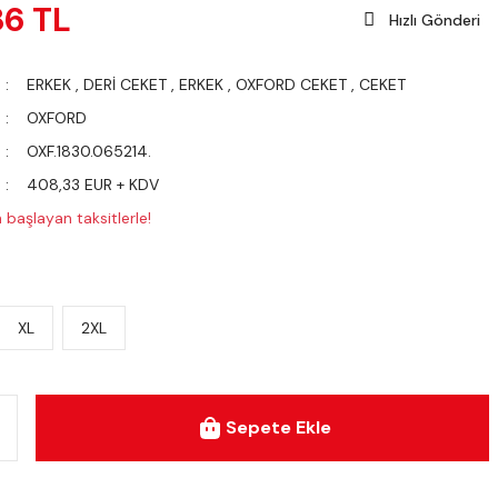
86 TL
Hızlı Gönderi
ERKEK
,
DERİ CEKET
,
ERKEK
,
OXFORD CEKET
,
CEKET
OXFORD
OXF.1830.065214.
408,33 EUR + KDV
 başlayan taksitlerle!
XL
2XL
Sepete Ekle