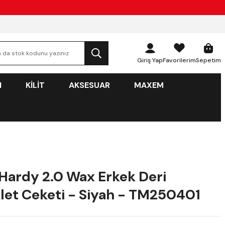
Giriş Yap
Favorilerim
Sepetim
N
KİLİT
AKSESUAR
MAXEM
Hardy 2.0 Wax Erkek Deri
let Ceketi - Siyah - TM250401