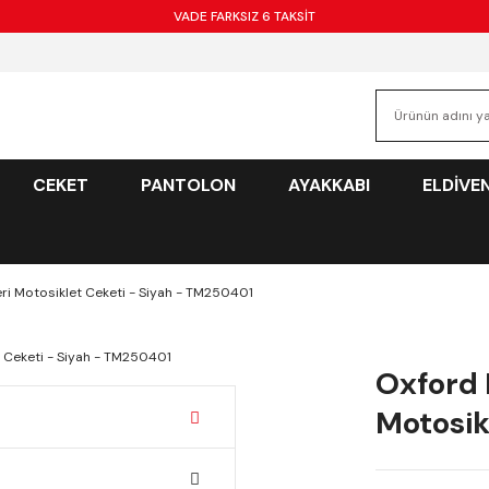
VADE FARKSIZ 6 TAKSİT
CEKET
PANTOLON
AYAKKABI
ELDİVE
ri Motosiklet Ceketi - Siyah - TM250401
Oxford 
Motosik