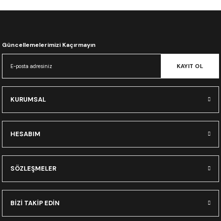
CRF300L
CRF250L
Güncellemelerimizi Kaçırmayın
XADV
KAYIT OL
KURUMSAL
HESABIM
SÖZLEŞMELER
BİZİ TAKİP EDİN