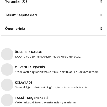
Yorumlar (0)
F650 GS
NC750X
690 DUKE
GSX-S 750
XSR900
STREET TRIPLE
Taksit Seçenekleri
F650 GS DAKAR
NC750X ADV
390 DUKE
GSX-R 600
XT1200Z SUPER TENERE
STREET TRIPLE S
G310 GS
XL750 TRANSALP
390 ADV
GSX 8S
STREET TRIPLE S A2
Önerileriniz
G310 R
NC700X
250 DUKE
SV650 ABS
STREET TRIPLE R
R NINE T
XL700V TRANSALP
125 DUKE
SPEED TRIPLE 1050
ÜCRETSİZ KARGO
1000 TL ve üzeri alışverişlerinizde kargo ücretsiz.
CB650R
DAYTONA 765
GÜVENLİ ALIŞVERİŞ
Kredi kartı bilgileriniz 256bit SSL sertifikası ile korunmaktadır.
CBR650F
TRIDENT 660
KOLAY İADE
NX500
Satın aldığınız ürünleri 14 gün içinde iade edebilirsiniz.
TAKSİT SEÇENEKLERİ
CB500X
Vade farksız 6 taksit avantajından yararlanın.