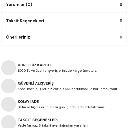
Yorumlar (0)
F650 GS
NC750X
690 DUKE
GSX-S 750
XSR900
STREET TRIPLE
F650 GS DAKAR
NC750X ADV
390 DUKE
GSX-R 600
XT1200Z SUPER TENERE
STREET TRIPLE S
Taksit Seçenekleri
G310 GS
XL750 TRANSALP
390 ADV
GSX 8S
STREET TRIPLE S A2
Önerileriniz
G310 R
NC700X
250 DUKE
SV650 ABS
STREET TRIPLE R
R NINE T
XL700V TRANSALP
125 DUKE
SPEED TRIPLE 1050
ÜCRETSİZ KARGO
1000 TL ve üzeri alışverişlerinizde kargo ücretsiz.
CB650R
DAYTONA 765
GÜVENLİ ALIŞVERİŞ
Kredi kartı bilgileriniz 256bit SSL sertifikası ile korunmaktadır.
CBR650F
TRIDENT 660
KOLAY İADE
NX500
Satın aldığınız ürünleri 14 gün içinde iade edebilirsiniz.
CB500X
TAKSİT SEÇENEKLERİ
Vade farksız 6 taksit avantajından yararlanın.