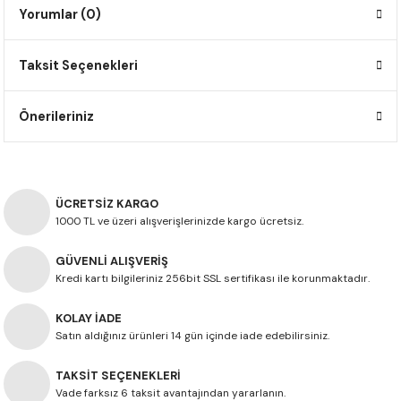
Yorumlar (0)
F650 GS
NC750X
690 DUKE
GSX-S 750
XSR900
STREET TRIPLE
F650 GS DAKAR
NC750X ADV
390 DUKE
GSX-R 600
XT1200Z SUPER TENERE
STREET TRIPLE S
Taksit Seçenekleri
G310 GS
XL750 TRANSALP
390 ADV
GSX 8S
STREET TRIPLE S A2
Önerileriniz
G310 R
NC700X
250 DUKE
SV650 ABS
STREET TRIPLE R
R NINE T
XL700V TRANSALP
125 DUKE
SPEED TRIPLE 1050
ÜCRETSİZ KARGO
1000 TL ve üzeri alışverişlerinizde kargo ücretsiz.
CB650R
DAYTONA 765
GÜVENLİ ALIŞVERİŞ
Kredi kartı bilgileriniz 256bit SSL sertifikası ile korunmaktadır.
CBR650F
TRIDENT 660
KOLAY İADE
NX500
Satın aldığınız ürünleri 14 gün içinde iade edebilirsiniz.
CB500X
TAKSİT SEÇENEKLERİ
Vade farksız 6 taksit avantajından yararlanın.