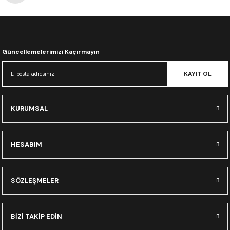
CRF300L
CRF250L
Güncellemelerimizi Kaçırmayın
XADV
KAYIT OL
KURUMSAL
HESABIM
SÖZLEŞMELER
BİZİ TAKİP EDİN