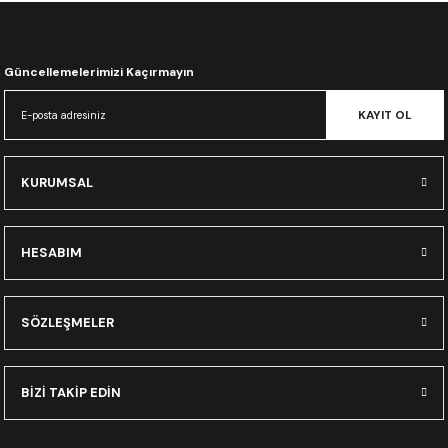
CRF300L
CRF250L
Güncellemelerimizi Kaçırmayın
XADV
KAYIT OL
KURUMSAL
HESABIM
SÖZLEŞMELER
BİZİ TAKİP EDİN