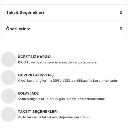
F650 GS
NC750X
690 DUKE
GSX-S 750
XSR900
STREET TRIPLE
Taksit Seçenekleri
F650 GS DAKAR
NC750X ADV
390 DUKE
GSX-R 600
XT1200Z SUPER TENERE
STREET TRIPLE S
Önerileriniz
G310 GS
XL750 TRANSALP
390 ADV
GSX 8S
STREET TRIPLE S A2
G310 R
NC700X
250 DUKE
SV650 ABS
STREET TRIPLE R
ÜCRETSİZ KARGO
R NINE T
XL700V TRANSALP
125 DUKE
SPEED TRIPLE 1050
1000 TL ve üzeri alışverişlerinizde kargo ücretsiz.
GÜVENLİ ALIŞVERİŞ
CB650R
DAYTONA 765
Kredi kartı bilgileriniz 256bit SSL sertifikası ile korunmaktadır.
CBR650F
TRIDENT 660
KOLAY İADE
Satın aldığınız ürünleri 14 gün içinde iade edebilirsiniz.
NX500
TAKSİT SEÇENEKLERİ
CB500X
Vade farksız 6 taksit avantajından yararlanın.